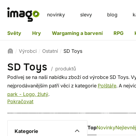
novinky
slevy
blog
k
Světy
Hry
Wargaming a barvení
RPG
Výrobci
Ostatní
SD Toys
SD Toys
/ produktů
Podívej se na naši nabídku zboží od výrobce SD Toys. Vy
nejprodávanějším patří věci z kategorie
Polštáře
. A nejví
park - Logo, žlutý
.
Pokračovat
Top
Novinky
Nejlevněj
Kategorie