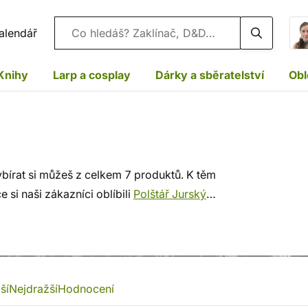
Vyhledávání
alendář
Knihy
Larp a cosplay
Dárky a sběratelství
Obl
bírat si můžeš z celkem 7 produktů. K těm
ce si naši zákazníci oblíbili
Polštář Jurský
ší
Nejdražší
Hodnocení