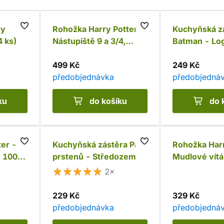
ry
Rohožka Harry Potter -
Kuchyňská z
4 ks)
Nástupiště 9 a 3/4,
Batman - Lo
menší
499 Kč
249 Kč
předobjednávka
předobjedná
ku
do košíku
do 
ter -
Kuchyňská zástěra Pán
Rohožka Harr
, 1000
prstenů - Středozem
Mudlové vítá
2×
229 Kč
329 Kč
předobjednávka
předobjedná