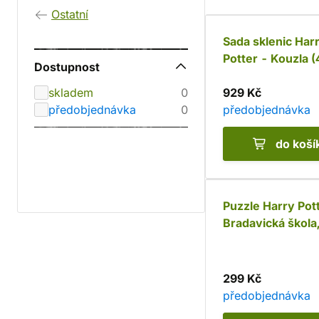
Ostatní
Sada sklenic Har
Potter - Kouzla (
Dostupnost
skladem
0
929 Kč
předobjednávka
0
předobjednávka
do koší
Puzzle Harry Pot
Bradavická škola
dílků
299 Kč
předobjednávka