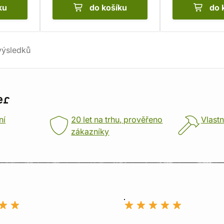
ku
do košíku
do 
ýsledků
er
ní
20 let na trhu, prověřeno
Vlastn
zákazníky