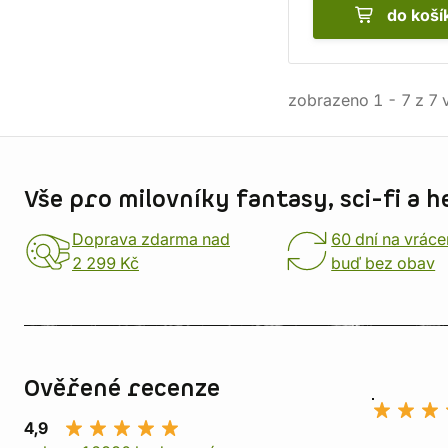
do koší
zobrazeno
1
-
7
z
7
v
Informace o obchodu
Vše pro milovníky fantasy, sci-fi a h
Doprava zdarma nad
60 dní na vráce
2 299 Kč
buď bez obav
Ověřené recenze
4,9