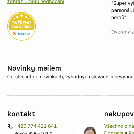
zobraz 12990 hodnocení
"Super vý
personál, 
nerdů"
Ověřený z
Novinky mailem
Čerstvé info o novinkách, výhodných slevách či nevyhn
kontakt
nakupov
+420 774 421 641
Všechno o n
Doprava
a
Pl
Po-pá 9:00-16:00