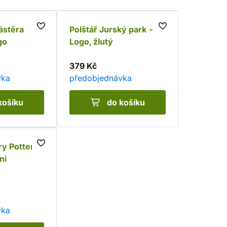
ástěra
Polštář Jurský park -
go
Logo, žlutý
379 Kč
vka
předobjednávka
košíku
do košíku
y Potter -
ni
vka