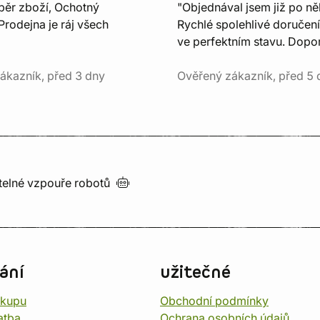
běr zboží, Ochotný
"Objednával jsem již po ně
Prodejna je ráj všech
Rychlé spolehlivé doručení
ve perfektním stavu. Dopor
ákazník, před 3 dny
Ověřený zákazník, před 5 
utelné vzpouře
robotů
ání
užitečné
ákupu
Obchodní podmínky
atba
Ochrana osobních údajů