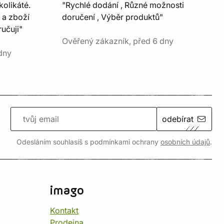
kolikáté.
"Rychlé dodání , Různé možnosti
 a zboží
doručení , Výběr produktů"
učuji"
Ověřený zákazník, před 6 dny
dny
odebírat
Odesláním souhlasíš s podmínkami ochrany
osobních údajů
.
imago
Kontakt
Prodejna