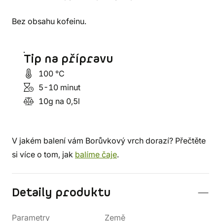
Bez obsahu kofeinu.
Tip na přípravu
100 °C
5-10 minut
10g na 0,5l
V jakém balení vám Borůvkový vrch dorazí? Přečtěte
si více o tom, jak
balíme čaje
.
Detaily produktu
Parametry
Země