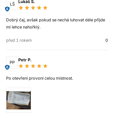
Lukáš Š.
LŠ
6
Dobrý čaj, avšak pokud se nechá luhovat déle přijde
mi lehce nahořklý.
před 1 rokem
0
Petr P.
PP
6
Po otevření provoní celou místnost.