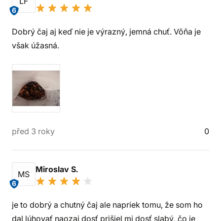
LF
6
Dobrý čaj aj keď nie je výrazný, jemná chuť. Vôňa je
však úžasná.
před 3 roky
0
Miroslav S.
MS
6
je to dobrý a chutný čaj ale napriek tomu, že som ho
dal lúhovať naozaj dosť prišiel mi dosť slabý, čo je