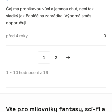
Čaj má pronikavou vůni a jemnou chuť, není tak
sladký jak Babiččina zahrádka. Výborná směs
doporučuji.
před 4 roky
0
1
2
1
-
10
hodnocení
z
16
Informace o obchodu
Vše pro milovníky fantasy, sci-fi a