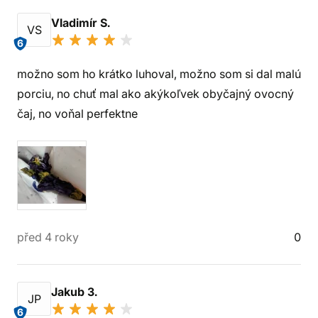
Vladimír S.
VS
6
možno som ho krátko luhoval, možno som si dal malú
porciu, no chuť mal ako akýkoľvek obyčajný ovocný
čaj, no voňal perfektne
před 4 roky
0
Jakub 3.
JP
6