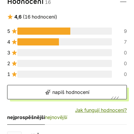
Hodnocení
16
4,6
(16 hodnocení)
5
9
4
7
3
0
2
0
1
0
napiš hodnocení
Jak fungují hodnocení?
nejprospěšnější
nejnovější