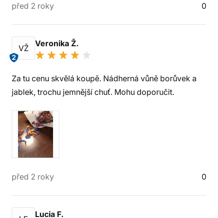
před 2 roky
0
Veronika Ž.
VŽ
2
Za tu cenu skvělá koupě. Nádherná vůně borůvek a
jablek, trochu jemnější chuť. Mohu doporučit.
před 2 roky
0
Lucia F.