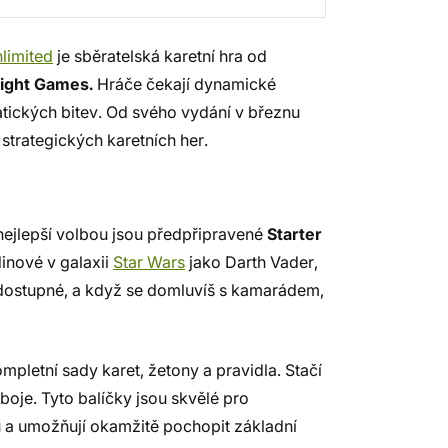
nlimited
je sběratelská karetní hra od
light Games.
Hráče čekají dynamické
tických bitev. Od svého vydání v březnu
strategických karetních her.
?
 nejlepší volbou jsou předpřipravené
Starter
dinové v galaxii
Star Wars
jako Darth Vader,
 dostupné, a když se domluvíš s kamarádem,
mpletní sady karet, žetony a pravidla. Stačí
ouboje. Tyto balíčky jsou skvělé pro
u a umožňují okamžitě pochopit základní