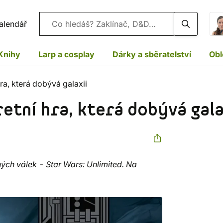
Vyhledávání
alendář
Knihy
Larp a cosplay
Dárky a sběratelství
Obl
hra, která dobývá galaxii
etní hra, která dobývá gala
ých válek - Star Wars: Unlimited. Na