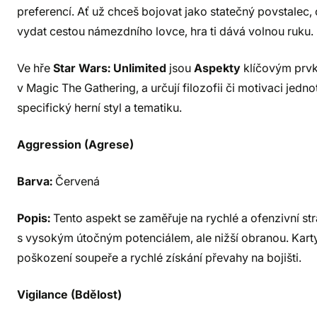
preferencí. Ať už chceš bojovat jako statečný povstalec,
vydat cestou námezdního lovce, hra ti dává volnou ruku.
Ve hře
Star Wars: Unlimited
jsou
Aspekty
klíčovým prvk
v Magic The Gathering, a určují filozofii či motivaci jedn
specifický herní styl a tematiku.
Aggression (Agrese)
Barva:
Červená
Popis:
Tento aspekt se zaměřuje na rychlé a ofenzivní str
s vysokým útočným potenciálem, ale nižší obranou. Kart
poškození soupeře a rychlé získání převahy na bojišti.
Vigilance (Bdělost)