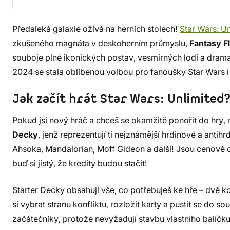
Předaleká galaxie ožívá na herních stolech!
Star Wars: U
zkušeného magnáta v deskoherním průmyslu,
Fantasy F
souboje plné ikonických postav, vesmírných lodí a drama
2024 se stala oblíbenou volbou pro fanoušky Star Wars i 
Jak začít hrát Star Wars: Unlimited
Pokud jsi nový hráč a chceš se okamžitě ponořit do hry,
Decky
, jenž reprezentují ti nejznámější hrdinové a antihr
Ahsoka, Mandalorian, Moff Gideon a další! Jsou cenově
buď si jistý, že kredity budou stačit!
Starter Decky obsahují vše, co potřebuješ ke hře – dvě ko
si vybrat stranu konfliktu, rozložit karty a pustit se do s
začátečníky, protože nevyžadují stavbu vlastního balíčk