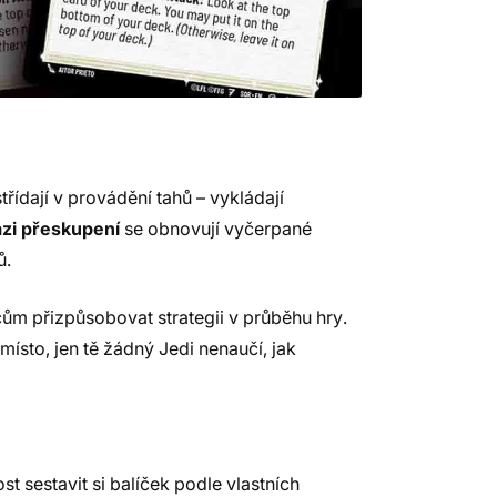
třídají v provádění tahů – vykládají
ázi přeskupení
se obnovují vyčerpané
ů.
ům přizpůsobovat strategii v průběhu hry.
místo, jen tě žádný Jedi nenaučí, jak
t sestavit si balíček podle vlastních