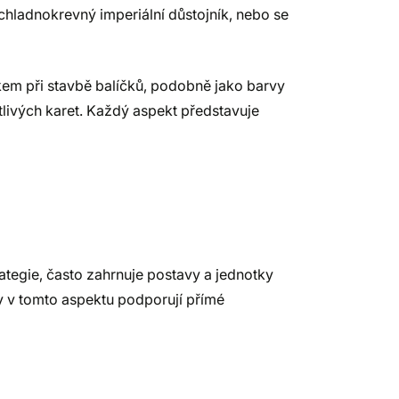
 chladnokrevný imperiální důstojník, nebo se
em při stavbě balíčků, podobně jako barvy
otlivých karet. Každý aspekt představuje
ategie, často zahrnuje postavy a jednotky
y v tomto aspektu podporují přímé