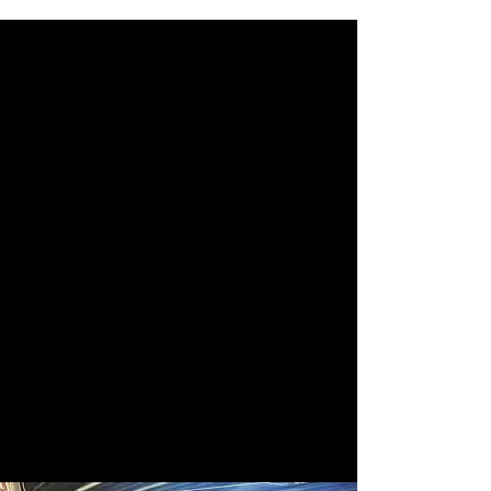
 podle oblíbených frakcí a postav a začít
alíku jsou ideální boostery s náhodnými
gii. Cílem hry je zničit soupeřovu základnu
 hráči střídavě provádějí
akce
– vykládají
přičemž některé jednotky mohou operovat
jích
a některé vyžadují specifické
aspekty
,
 zničí soupeřovu základnu
.