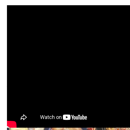
Až se s pravidly seznámíš, můžeš si vytvořit vlastní balík
vymýšlet strategické kombinace. K sestavení vlastního b
kartami pro hru.
Pravidla hry v kostce
Každý hráč má
lídra
a
základnu
, které určují jeho strate
dříve, než on zničí tu tvou. Hraje se na
tahy
, během nichž
jednotky, útočí, nebo hrají události.
Hra je rozdělena do
dvou arén
–
pozemní
a
vesmírné
, 
pouze v jedné z nich. Každá karta má svou
cenu ve zdro
které jsou dány lídrem a základnou. Vítězí ten, kdo
první