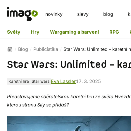
novinky
slevy
blog
k
Světy
Hry
Wargaming a barvení
RPG
Blog
Publicistika
Star Wars: Unlimited – karetní 
Star Wars: Unlimited – kar
Eva Lassler
17. 3. 2025
Karetní hra
Star wars
Představujeme sběratelskou karetní hru ze světa Hvězdn
kterou stranu Síly se přidáš?