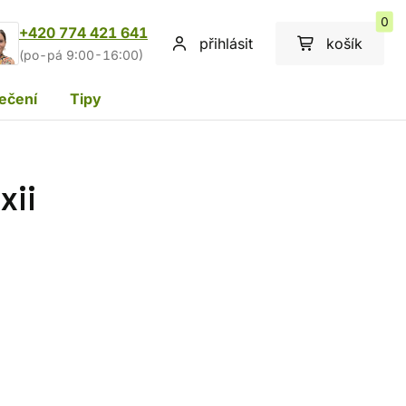
0
+420 774 421 641
přihlásit
košík
(po-pá 9:00-16:00)
ečení
Tipy
xii