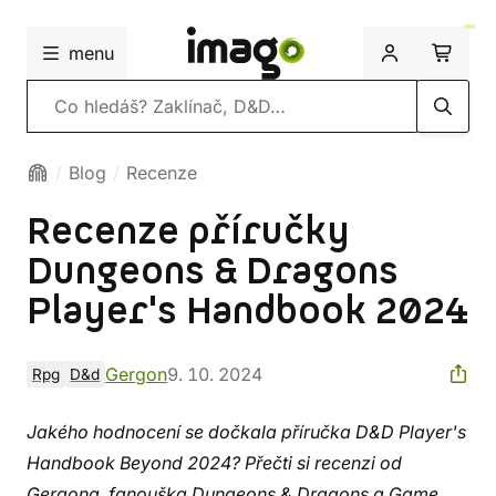
menu
Vyhledávání
Blog
Recenze
Recenze příručky
Dungeons & Dragons
Player's Handbook 2024
Gergon
9. 10. 2024
Rpg
D&d
Jakého hodnocení se dočkala příručka D&D Player's
Handbook Beyond 2024? Přečti si recenzi od
Gergona, fanouška Dungeons & Dragons a Game