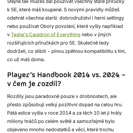
Stejně tak můžeš dál používat všechny staré příručky
k 5E, které máš koupené. S novými pravidly můžeš
odehrát všechna starší dobrodružství i herní settingy
nebo používat Obory povolání, které vyšly například
v
Tasha's Cauldron of Everything
nebo v jiných
rozšiřujících příručkách pro 5E. Skutečně tedy
dodrželi, co slíbili - plnou zpětnou kompatibilitu s tím,
co už máš doma.
Player's Handbook 2014 vs. 2024 –
v čem je rozdíl?
Rozdíly jsou paradoxně pouze v drobnostech, ale
přesto způsobují velký pozitivní dopad na celou hru.
Pátá edice vyšla v roce 2014 a za těch 10 let ji hrály
miliony hráčů po celém světě a samozřejmě bylo
objeveno mnoho nedostatků a věcí, které trochu