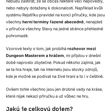
nebudu zastírat, že se občas některé věci nepovedly,
nebo nebyly dotaženy k dokonalosti. Například kvůli
systému Rejstříku pravidel na konci příručky, kde jsou
všechny
herní termíny řazené abecedně
, nenajdeš
v příručce všechny Stavy na jedné stránce přehledně
pohromadě.
Vzorové texty o tom, jak probíhá
rozhovor mezi
Dungeon Masterem a hráčem
, mi přijdou v dnešní
době naprosto zbytečné. Pokud někoho zajímá, jak
se ta hra hraje, tak na internetu jsou stovky zdrojů,
kde je možné se podívat na živé hraní a to i v češtině.
Ovšem tohle všechno jsou jen drobné vady na kráse,
které nijak nekazí příručku a už vůbec ne hru.
Jaký je celkový dojem?