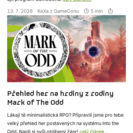
13. 7. 2026
KeXa z GameConu
5 min
Přehled her na hrdiny z rodiny
Mark of The Odd
Lákají tě minimalistická RPG? Připravili jsme pro tebe
velký přehled her postavených na systému Into the
Odd. Najdi si svůj oblíbený žánr!
celý článek...