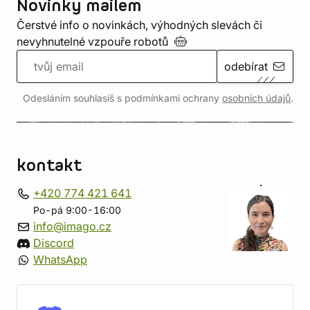
Novinky mailem
Čerstvé info o novinkách, výhodných slevách či
nevyhnutelné vzpouře
robotů
odebírat
Odesláním souhlasíš s podmínkami ochrany
osobních údajů
.
kontakt
+420 774 421 641
Po-pá 9:00-16:00
info@imago.cz
Discord
WhatsApp