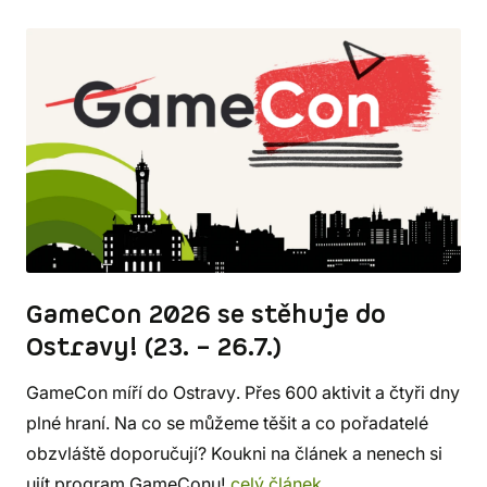
GameCon 2026 se stěhuje do
Ostravy! (23. – 26.7.)
GameCon míří do Ostravy. Přes 600 aktivit a čtyři dny
plné hraní. Na co se můžeme těšit a co pořadatelé
obzvláště doporučují? Koukni na článek a nenech si
ujít program GameConu!
celý článek...