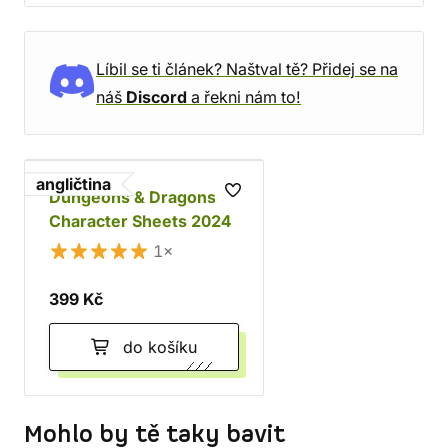
Líbil se ti článek? Naštval tě? Přidej se na
náš
Discord
a řekni nám to!
angličtina
Dungeons & Dragons -
Character Sheets 2024
1×
399 Kč
do košíku
Mohlo by tě taky bavit