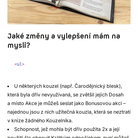
Jaké změny a vylepšení mám na
mysli?
<
ul
>
U některých kouzel (např. Čarodějnický blesk),
která byla dřív nevyužívaná, se zvětšil jejich Dosah
a místo Akce je můžeš seslat jako Bonusovou akci –
najednou jsou z nich užitečná kouzla, která se neztratí
v knize žádného Kouzelníka.
Schopnost, jež mohla být dřív použita 2x a její
použití šlo obnovit Krátkým odpočinkem, nyní můžeš