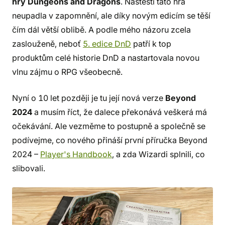
hry Dungeons and Dragons
. Naštěstí tato hra
neupadla v zapomnění, ale díky novým edicím se těší
čím dál větší oblibě. A podle mého názoru zcela
zaslouženě, neboť
5. edice DnD
patří k top
produktům celé historie DnD a nastartovala novou
vlnu zájmu o RPG všeobecně.
Nyní o 10 let později je tu její nová verze
Beyond
2024
a musím říct, že dalece překonává veškerá má
očekávání. Ale vezměme to postupně a společně se
podívejme, co nového přináší první příručka Beyond
2024 –
Player's Handbook
, a zda Wizardi splnili, co
slibovali.