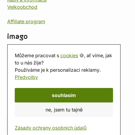
Velkoobchod
Affiliate program
imago
Kontakt
Můžeme pracovat s
cookies
🍪, ať víme, jak
Prodejna
to u nás žije?
Herna
Používáme je k personalizaci reklamy.
O nás
Předvolby
Hodnocení obchodu
Dárkové poukazy
Kalendář
souhlasím
imago.blog
ne, jsem tu tajně
Zásady ochrany osobních údajů