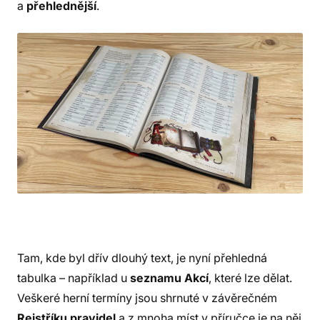
a
přehlednější
.
Tam, kde byl dřív dlouhý text, je nyní přehledná
tabulka – například u
seznamu Akcí
, které lze dělat.
Veškeré herní termíny jsou shrnuté v závěrečném
Rejstříku pravidel
a z mnoha míst v příručce je na něj