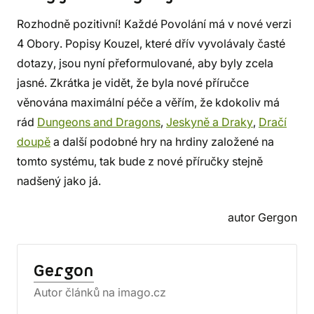
Rozhodně pozitivní! Každé Povolání má v nové verzi
4 Obory. Popisy Kouzel, které dřív vyvolávaly časté
dotazy, jsou nyní přeformulované, aby byly zcela
jasné. Zkrátka je vidět, že byla nové příručce
věnována maximální péče a věřím, že kdokoliv má
rád
Dungeons and Dragons
,
Jeskyně a Draky
,
Dračí
doupě
a další podobné hry na hrdiny založené na
tomto systému, tak bude z nové příručky stejně
nadšený jako já.
autor Gergon
Gergon
Autor článků na imago.cz