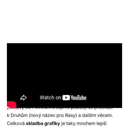
Jak působí Player's Handbook
2024 vizuálně?
Fantasticky! Grafická stránka příručky je naprosto
famózní. Řazení jednotlivých kapitol je mnohem
logičtější – začíná se pravidly hry, potom tvorbou
postavy od Povolání a teprve později se přechází
k Druhům (nový název pro Rasy) a dalším věcem.
Celková
skladba grafiky
je taky mnohem lepší