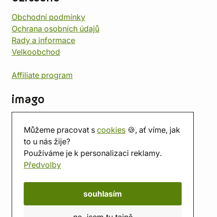
Obchodní podmínky
Ochrana osobních údajů
Rady a informace
Velkoobchod
Affiliate program
imago
Kontakt
Můžeme pracovat s
cookies
🍪, ať víme, jak
Prodejna
to u nás žije?
Herna
Používáme je k personalizaci reklamy.
O nás
Předvolby
Hodnocení obchodu
Dárkové poukazy
Kalendář
souhlasím
imago.blog