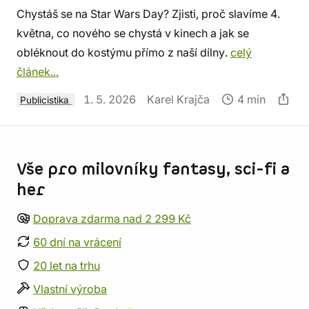
Chystáš se na Star Wars Day? Zjisti, proč slavíme 4.
května, co nového se chystá v kinech a jak se
obléknout do kostýmu přímo z naší dílny.
celý
článek...
1. 5. 2026
Karel Krajča
4 min
Publicistika
Informace o obchodu
Vše pro milovníky fantasy, sci-fi a
her
Doprava zdarma nad 2 299 Kč
60 dní na vrácení
20 let na trhu
Vlastní výroba