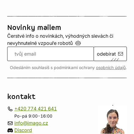
Novinky mailem
Čerstvé info o novinkách, výhodných slevách či
nevyhnutelné vzpouře
robotů
odebírat
Odesláním souhlasíš s podmínkami ochrany
osobních údajů
.
kontakt
+420 774 421 641
Po-pá 9:00-16:00
info@imago.cz
Discord