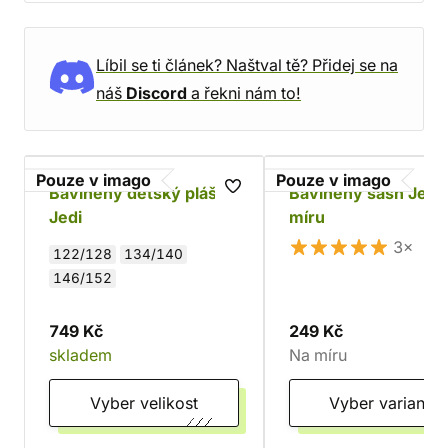
Líbil se ti článek? Naštval tě? Přidej se na
náš
Discord
a řekni nám to!
Pouze v imago
Pouze v imago
Bavlněný dětský plášť
Bavlněný sash Jedi 
Jedi
míru
3×
122/128
134/140
146/152
749 Kč
249 Kč
skladem
Na míru
Vyber velikost
Vyber variantu