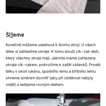
Šijeme
Konečně můžeme usednout k šicímu stroji. U všech
látek si zahladíme okraje. K tomu slouží cik-cak steh,
který všechny stroje mají. Jakmile máme zahlazeny
okraje cik-cakem, pokročíme k zašití záševků. Prostě
látku v okolí rukávu, spodního lemu a břišního lemu
ohneme směrem dovnitř (aby při obléknutí nebyly
vidět) a sešijeme rovným stehem.