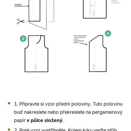
1. Připravte si vzor přední poloviny. Tuto polovinu
buď nakreslete nebo překreslete na pergamenový
papír
v půlce složený
.
2. Poté vzor vystřihněte. Kolem krku veďte střih