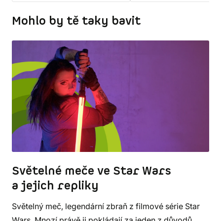
Mohlo by tě taky bavit
Světelné meče ve Star Wars
a jejich repliky
Světelný meč, legendární zbraň z filmové série Star
Wars. Mnozí právě ji pokládají za jeden z důvodů