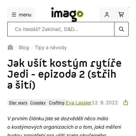
menu
Vyhledávání
Blog
Tipy a návody
Jak ušít kostým rytíře
Jedi - epizoda 2 (střih
a šití)
Eva Lassler
12. 9. 2022
Star wars
Cosplay
Crafting
V prvním článku jste se dozvěděli něco málo
o kostýmových organizacích a o tom, jaká měření
budou zapotřebí pro ušití zcela obyčejného