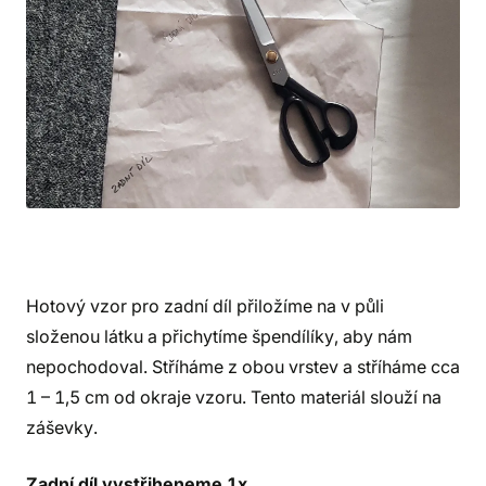
Hotový vzor pro zadní díl přiložíme na v půli
složenou látku a přichytíme špendílíky, aby nám
nepochodoval. Stříháme z obou vrstev a stříháme cca
1 – 1,5 cm od okraje vzoru. Tento materiál slouží na
záševky.
Zadní díl vystřiheneme 1x
.