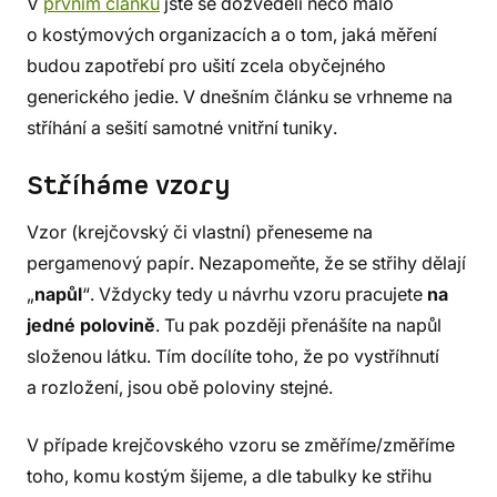
V
prvním článku
jste se dozvěděli něco málo
o kostýmových organizacích a o tom, jaká měření
budou zapotřebí pro ušití zcela obyčejného
generického jedie. V dnešním článku se vrhneme na
stříhání a sešití samotné vnitřní tuniky.
Stříháme vzory
Vzor (krejčovský či vlastní) přeneseme na
pergamenový papír. Nezapomeňte, že se střihy dělají
„
napůl
“. Vždycky tedy u návrhu vzoru pracujete
na
jedné polovině
. Tu pak později přenášíte na napůl
složenou látku. Tím docílíte toho, že po vystříhnutí
a rozložení, jsou obě poloviny stejné.
V případe krejčovského vzoru se změříme/změříme
toho, komu kostým šijeme, a dle tabulky ke střihu