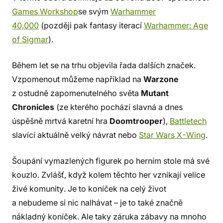
Games Workshop
se svým
Warhammer
40,000
(později pak fantasy iterací
Warhammer: Age
of Sigmar
).
Během let se na trhu objevila řada dalších značek.
Vzpomenout můžeme například na
Warzone
z ostudně zapomenutelného světa
Mutant
Chronicles
(ze kterého pochází slavná a dnes
úspěšně mrtvá karetní hra
Doomtrooper
),
Battletech
slavící aktuálně velký návrat nebo
Star Wars X-Wing
.
Šoupání vymazlených figurek po herním stole má své
kouzlo. Zvlášť, když kolem těchto her vznikají velice
živé komunity. Je to koníček na celý život
a nebudeme si nic nalhávat – je to také značně
nákladný koníček. Ale taky záruka zábavy na mnoho