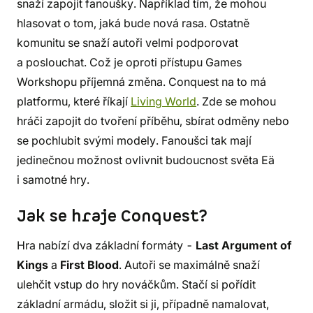
snaží zapojit fanoušky. Například tím, že mohou
hlasovat o tom, jaká bude nová rasa. Ostatně
komunitu se snaží autoři velmi podporovat
a poslouchat. Což je oproti přístupu Games
Workshopu příjemná změna. Conquest na to má
platformu, které říkají
Living World
. Zde se mohou
hráči zapojit do tvoření příběhu, sbírat odměny nebo
se pochlubit svými modely. Fanoušci tak mají
jedinečnou možnost ovlivnit budoucnost světa Eä
i samotné hry.
Jak se hraje Conquest?
Hra nabízí dva základní formáty -
Last Argument of
Kings
a
First Blood
. Autoři se maximálně snaží
ulehčit vstup do hry nováčkům. Stačí si pořídit
základní armádu, složit si ji, případně namalovat,