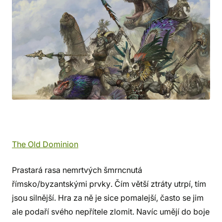
The Old Dominion
Prastará rasa nemrtvých šmrncnutá
římsko/byzantskými prvky. Čím větší ztráty utrpí, tím
jsou silnější. Hra za ně je sice pomalejší, často se jim
ale podaří svého nepřítele zlomit. Navíc umějí do boje