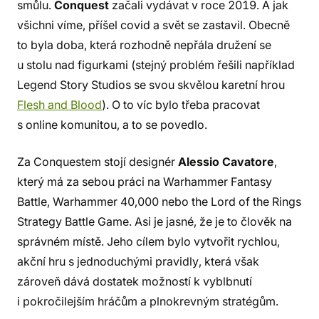
smůlu.
Conquest
začali vydávat v roce 2019. A jak
všichni víme, příšel covid a svět se zastavil. Obecně
to byla doba, která rozhodně nepřála družení se
u stolu nad figurkami (stejný problém řešili například
Legend Story Studios se svou skvělou karetní hrou
Flesh and Blood
). O to víc bylo třeba pracovat
s online komunitou, a to se povedlo.
Za Conquestem stojí designér
Alessio Cavatore
,
který má za sebou práci na Warhammer Fantasy
Battle, Warhammer 40,000 nebo the Lord of the Rings
Strategy Battle Game. Asi je jasné, že je to člověk na
správném místě. Jeho cílem bylo vytvořit rychlou,
akční hru s jednoduchými pravidly, která však
zároveň dává dostatek možností k vyblbnutí
i pokročilejším hráčům a plnokrevným stratégům.