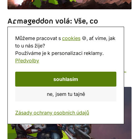
Armageddon volá: Vše, co
potřebuješ vědět o 11. edici
Můžeme pracovat s
cookies
🍪, ať víme, jak
Warhammeru
to u nás žije?
Warhammer 40k 11. edice je tu! Kodexy z desítky
Používáme je k personalizaci reklamy.
Předvolby
zůstávají, ale pravidla se mění. Zjisti, jaké změny
dostala střelba, a co tě čeká na bojišti.
celý článek...
souhlasím
8. 6. 2026
Karel Krajča
7 min
ne, jsem tu tajně
Zásady ochrany osobních údajů