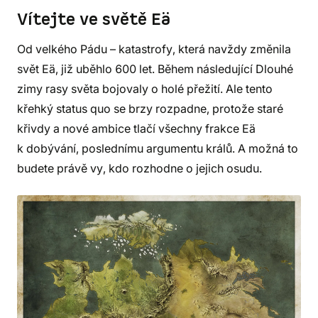
Vítejte ve světě Eä
Od velkého Pádu – katastrofy, která navždy změnila
svět Eä, již uběhlo 600 let. Během následující Dlouhé
zimy rasy světa bojovaly o holé přežití. Ale tento
křehký status quo se brzy rozpadne, protože staré
křivdy a nové ambice tlačí všechny frakce Eä
k dobývání, poslednímu argumentu králů. A možná to
budete právě vy, kdo rozhodne o jejich osudu.