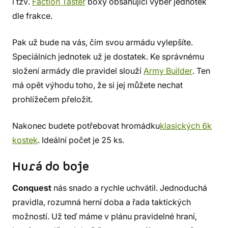
i tzv.
Faction Taster
boxy obsahující výběr jednotek
dle frakce.
Pak už bude na vás, čím svou armádu vylepšíte.
Speciálních jednotek už je dostatek. Ke správnému
složení armády dle pravidel slouží
Army Builder
. Ten
má opět výhodu toho, že si jej můžete nechat
prohlížečem přeložit.
Nakonec budete potřebovat hromádku
klasických 6k
kostek
. Ideální počet je 25 ks.
Hurá do boje
Conquest
nás snado a rychle uchvátil. Jednoduchá
pravidla, rozumná herní doba a řada taktických
možností. Už teď máme v plánu pravidelné hraní,