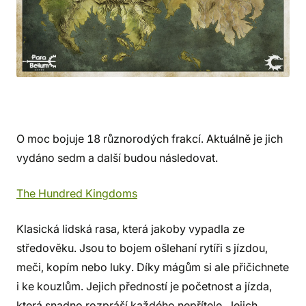
O moc bojuje 18 různorodých frakcí. Aktuálně je jich
vydáno sedm a další budou následovat.
The Hundred Kingdoms
Klasická lidská rasa, která jakoby vypadla ze
středověku. Jsou to bojem ošlehaní rytíři s jízdou,
meči, kopím nebo luky. Díky mágům si ale přičichnete
i ke kouzlům. Jejich předností je početnost a jízda,
která snadno rozpráší každého nepřítele. Jejich