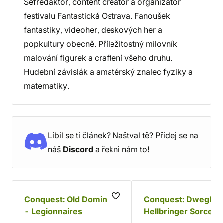
Šéfredaktor, content creator a organizátor
festivalu Fantastická Ostrava. Fanoušek
fantastiky, videoher, deskových her a
popkultury obecně. Příležitostný milovník
malování figurek a craftení všeho druhu.
Hudební závislák a amatérský znalec fyziky a
matematiky.
Líbil se ti článek? Naštval tě? Přidej se na
náš
Discord
a řekni nám to!
Conquest: Old Dominion
Conquest: Dwegho
- Legionnaires
Hellbringer Sorcere