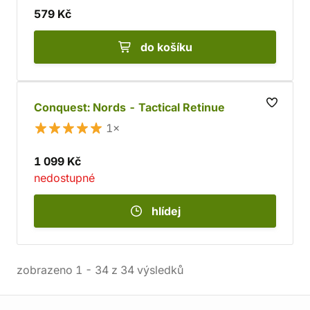
579 Kč
do košíku
Conquest: Nords - Tactical Retinue
1×
1 099 Kč
nedostupné
hlídej
zobrazeno
1
-
34
z
34
výsledků
Informace o obchodu