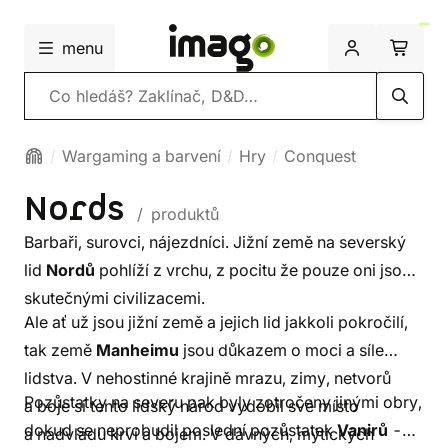
menu
Vyhledávání
Wargaming a barvení
Hry
Conquest
Nords
/ produktů
Barbaři, surovci, nájezdníci. Jižní země na severský
lid
Nordů
pohlíží z vrchu, z pocitu že pouze oni jsou
skutečnými civilizacemi.
Ale ať už jsou jižní země a jejich lid jakkoli pokročilí,
tak země
Manheimu
jsou důkazem o moci a síle
lidstva. V nehostinné krajině mrazu, zimy, netvorů
Pozůstatky na severu pak byly zotročeny jinými obry,
a boje si tento lidský národ vydobil své místo
dokud se neprobudil poslední pozůstatek
Vanirů
-
a nadvládu krví a bojem. V dávných, mýtických