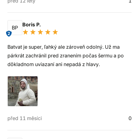
před 12 lety
1
Boris P.
BP
2
Batvat je super, ľahký ale zároveň odolný. Už ma
párkrát zachránil pred zranením počas šermu a po
dôkladnom uviazaní ani nepadá z hlavy.
před 11 měsíci
0