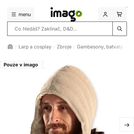
menu
Vyhledávání
Larp a cosplay
Zbroje
Gambesony, batvaty
Pouze v imago