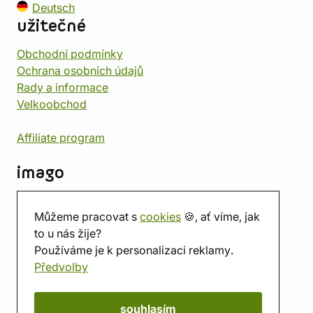
Deutsch
užitečné
Obchodní podmínky
Ochrana osobních údajů
Rady a informace
Velkoobchod
Affiliate program
imago
Kontakt
Můžeme pracovat s
cookies
🍪, ať víme, jak
Prodejna
to u nás žije?
Herna
Používáme je k personalizaci reklamy.
O nás
Předvolby
Hodnocení obchodu
Dárkové poukazy
Kalendář
souhlasím