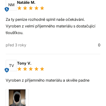
Natálie M.
NM
5
Za ty peníze rozhodně splnil naše očekávání.
Vyroben z velmi příjemného materiálu s dostačující
tloušťkou.
před 3 roky
0
Tony V.
TV
6
Vyroben z příjemného materiálu a skvěle padne