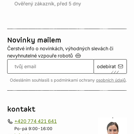
Ověřený zákazník, před 5 dny
Novinky mailem
Čerstvé info o novinkách, výhodných slevách či
nevyhnutelné vzpouře
robotů
odebírat
Odesláním souhlasíš s podmínkami ochrany
osobních údajů
.
kontakt
+420 774 421 641
Po-pá 9:00-16:00