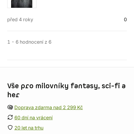
před 4 roky
0
1
-
6
hodnocení
z
6
Informace o obchodu
Vše pro milovníky fantasy, sci-fi a
her
Doprava zdarma nad 2 299 Kč
60 dní na vrácení
20 let na trhu