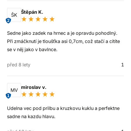
Štěpán K.
ŠK
2
Sedne jako zadek na hrnec a je opravdu pohodlný.
Při zmáčknutí je tloušťka asi 0,7cm, což stačí a cítíte
se v něj jako v bavlnce.
před 8 lety
1
miroslav v.
MV
1
Udelna vec pod prilbu a kruzkovu kuklu a perfektne
sadne na kazdu hlavu.