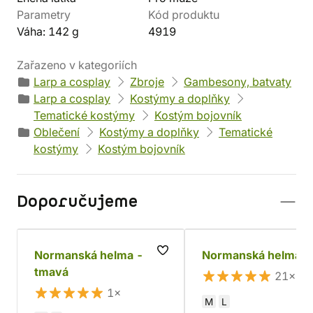
Parametry
Kód produktu
Váha: 142 g
4919
Zařazeno v kategoriích
Larp a cosplay
Zbroje
Gambesony, batvaty
Larp a cosplay
Kostýmy a doplňky
Tematické kostýmy
Kostým bojovník
Oblečení
Kostýmy a doplňky
Tematické
kostýmy
Kostým bojovník
Doporučujeme
Normanská helma -
Normanská helma
tmavá
21×
1×
M
L