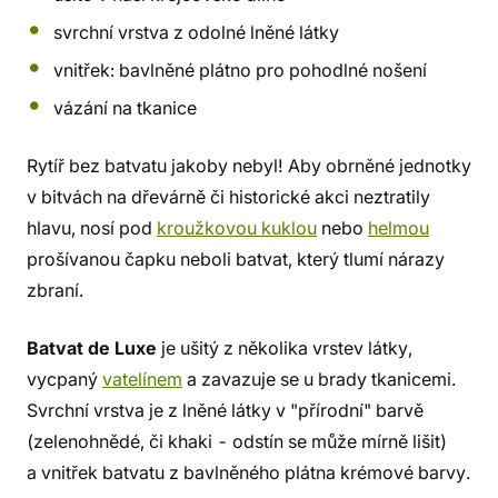
svrchní vrstva z odolné lněné látky
vnitřek: bavlněné plátno pro pohodlné nošení
vázání na tkanice
Rytíř bez batvatu jakoby nebyl! Aby obrněné jednotky
v bitvách na dřevárně či historické akci neztratily
hlavu, nosí pod
kroužkovou kuklou
nebo
helmou
prošívanou čapku neboli batvat, který tlumí nárazy
zbraní.
Batvat de Luxe
je ušitý z několika vrstev látky,
vycpaný
vatelínem
a zavazuje se u brady tkanicemi.
Svrchní vrstva je z lněné látky v "přírodní" barvě
(zelenohnědé, či khaki - odstín se může mírně lišit)
a vnitřek batvatu z bavlněného plátna krémové barvy.