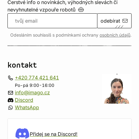
Čerstvé info o novinkách, výhodných slevách či
nevyhnutelné vzpouře
robotů
odebírat
Odesláním souhlasíš s podmínkami ochrany
osobních údajů
.
kontakt
+420 774 421 641
Po-pá 9:00-16:00
info@imago.cz
Discord
WhatsApp
Přidej se na Discord!