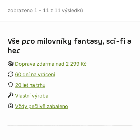
zobrazeno
1
-
11
z
11
výsledků
Informace o obchodu
Vše pro milovníky fantasy, sci-fi a
her
Doprava zdarma nad 2 299 Kč
60 dní na vrácení
20 let na trhu
Vlastní výroba
Vždy pečlivě zabaleno