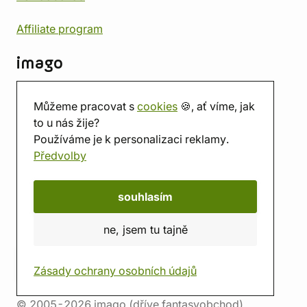
Affiliate program
imago
Kontakt
Můžeme pracovat s
cookies
🍪, ať víme, jak
Prodejna
to u nás žije?
Herna
Používáme je k personalizaci reklamy.
O nás
Předvolby
Hodnocení obchodu
Dárkové poukazy
Kalendář
souhlasím
imago.blog
ne, jsem tu tajně
Zásady ochrany osobních údajů
© 2005-2026 imago (dříve fantasyobchod)