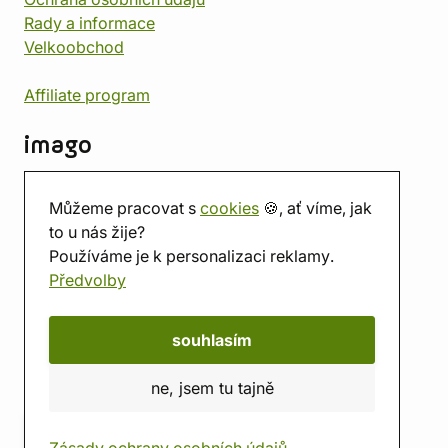
Rady a informace
Velkoobchod
Affiliate program
imago
Kontakt
Můžeme pracovat s
cookies
🍪, ať víme, jak
Prodejna
to u nás žije?
Herna
Používáme je k personalizaci reklamy.
O nás
Předvolby
Hodnocení obchodu
Dárkové poukazy
Kalendář
souhlasím
imago.blog
ne, jsem tu tajně