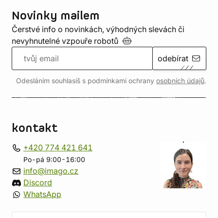
Novinky mailem
Čerstvé info o novinkách, výhodných slevách či
nevyhnutelné vzpouře
robotů
odebírat
Odesláním souhlasíš s podmínkami ochrany
osobních údajů
.
kontakt
+420 774 421 641
Po-pá 9:00-16:00
info@imago.cz
Discord
WhatsApp