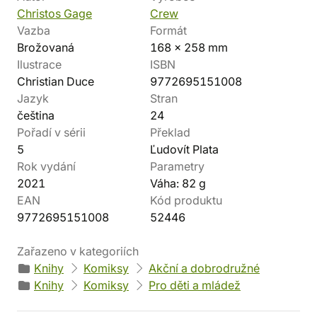
Christos Gage
Crew
Vazba
Formát
Brožovaná
168 x 258 mm
Ilustrace
ISBN
Christian Duce
9772695151008
Jazyk
Stran
čeština
24
Pořadí v sérii
Překlad
5
Ľudovít Plata
Rok vydání
Parametry
2021
Váha: 82 g
EAN
Kód produktu
9772695151008
52446
Zařazeno v kategoriích
Knihy
Komiksy
Akční a dobrodružné
Knihy
Komiksy
Pro děti a mládež