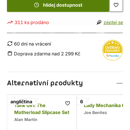
hlídej dostupnost
311 ks prodáno
zeptej se
60 dní na vrácení
Doprava zdarma nad 2 299 Kč
Alternativní produkty
angličtina
6
Tank Girl: The
Lady Mechanika 6
Motherload Slipcase Set
Joe Benitez
Alan Martin