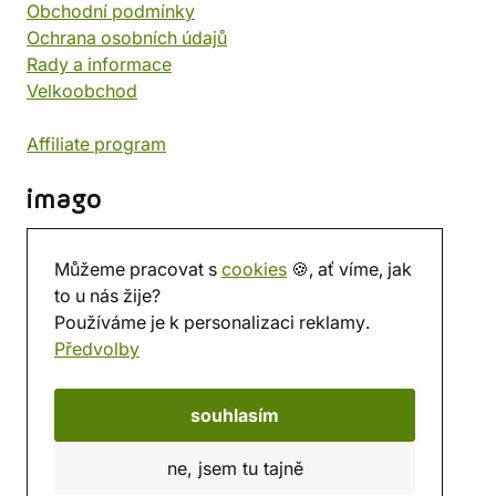
Obchodní podmínky
Ochrana osobních údajů
Rady a informace
Velkoobchod
Affiliate program
imago
Kontakt
Můžeme pracovat s
cookies
🍪, ať víme, jak
Prodejna
to u nás žije?
Herna
Používáme je k personalizaci reklamy.
O nás
Předvolby
Hodnocení obchodu
Dárkové poukazy
Kalendář
souhlasím
imago.blog
ne, jsem tu tajně