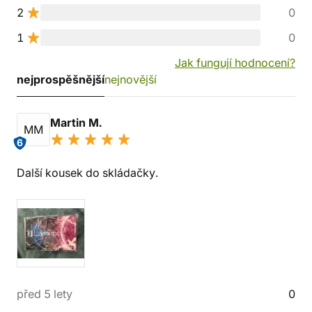
2
0
1
0
Jak fungují hodnocení?
nejprospěšnější
nejnovější
Martin M.
MM
6
Další kousek do skládačky.
před 5 lety
0