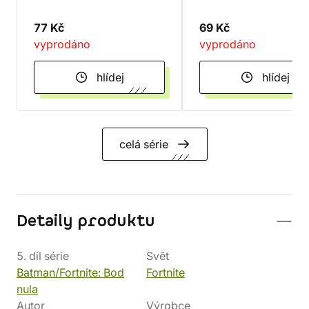
77 Kč
69 Kč
vyprodáno
vyprodáno
hlídej
hlídej
celá série
Detaily produktu
5. díl série
Svět
Batman/Fortnite: Bod
Fortnite
nula
Autor
Výrobce