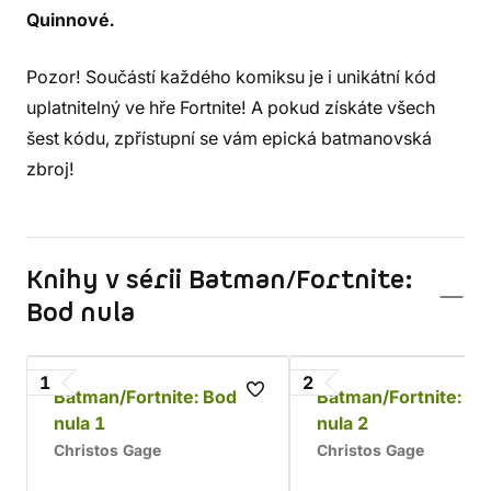
Quinnové.
Pozor! Součástí každého komiksu je i unikátní kód
uplatnitelný ve hře Fortnite! A pokud získáte všech
šest kódu, zpřístupní se vám epická batmanovská
zbroj!
Knihy v sérii Batman/Fortnite:
Bod nula
1
2
Batman/Fortnite: Bod
Batman/Fortnite: Bo
nula 1
nula 2
Christos Gage
Christos Gage