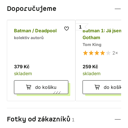
Doporučujeme
1
Batman / Deadpool
Batman 1: Já jsem
Gotham
kolektiv autorů
Tom King
2×
379 Kč
259 Kč
skladem
skladem
do košíku
do košíku
Fotky od zákazníků
1