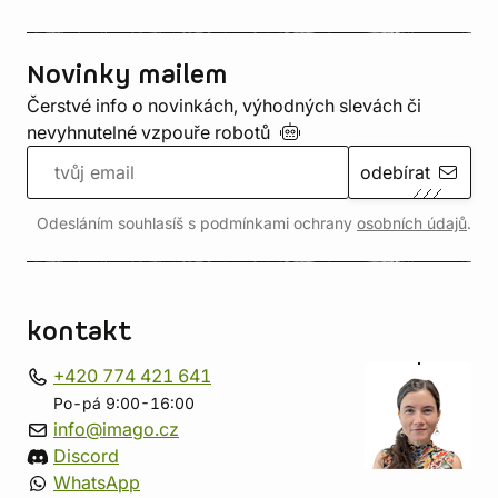
Novinky mailem
Čerstvé info o novinkách, výhodných slevách či
nevyhnutelné vzpouře
robotů
odebírat
Odesláním souhlasíš s podmínkami ochrany
osobních údajů
.
kontakt
+420 774 421 641
Po-pá 9:00-16:00
info@imago.cz
Discord
WhatsApp