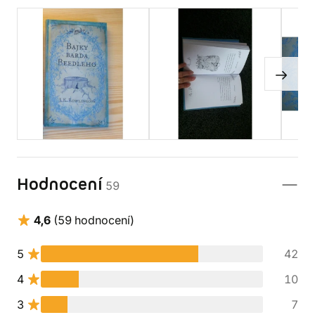
Hodnocení
59
4,6
(59 hodnocení)
5
42
4
10
3
7