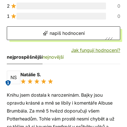
2
0
1
0
napiš hodnocení
Jak fungují hodnocení?
nejprospěšnější
nejnovější
Natálie S.
NS
1
Knihu jsem dostala k narozeninám. Bajky jsou
opravdu krásné a mně se líbily i komentáře Albuse
Brumbála. Za mně 5 hvězd doporučuji všem
Potterheadům. Tohle vám prostě nesmí chybět a už
se těším až si koupím famfrpál v průběhu věků a