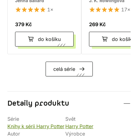
to Hogwarts
Jenna Ballard
J. K. Rowlingová
1×
17×
379 Kč
269 Kč
do košíku
do košíku
celá série
Detaily produktu
Série
Svět
Knihy k sérii Harry Potter
Harry Potter
Autor
Výrobce