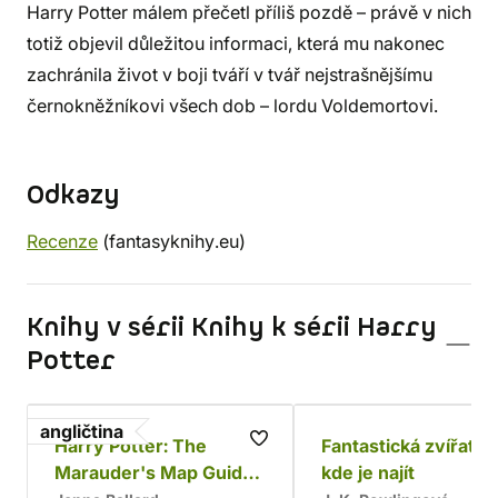
Harry Potter málem přečetl příliš pozdě – právě v nich
totiž objevil důležitou informaci, která mu nakonec
zachránila život v boji tváří v tvář nejstrašnějšímu
černokněžníkovi všech dob – lordu Voldemortovi.
Odkazy
Recenze
(fantasyknihy.eu)
Knihy v sérii Knihy k sérii Harry
Potter
angličtina
Harry Potter: The
Fantastická zvířata 
Marauder's Map Guide
kde je najít