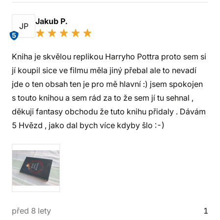
Jakub P.
JP
5
Kniha je skvělou replikou Harryho Pottra proto sem si
jí koupil sice ve filmu měla jiný přebal ale to nevadí
jde o ten obsah ten je pro mě hlavní :) jsem spokojen
s touto knihou a sem rád za to že sem jí tu sehnal ,
děkuji fantasy obchodu že tuto knihu přidaly . Dávám
5 Hvězd , jako dal bych více kdyby šlo :-)
před 8 lety
1