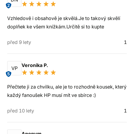
2
Vzhledově i obsahově je skvělá.Je to takový skvělí
doplňek ke všem knížkám.Určitě si to kupte
před 9 lety
1
Veronika P.
VP
5
Přečtete ji za chvilku, ale je to rozhodně kousek, který
každý fanoušek HP musí mít ve sbírce :)
před 10 lety
1
Anonym