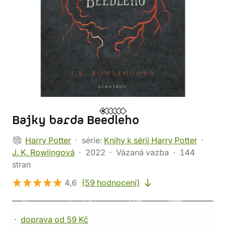
Bajky barda Beedleho
Harry Potter
série:
Knihy k sérii Harry Potter
J. K. Rowlingová
2022
Vázaná vazba
144
stran
4,6
(59 hodnocení)
doprava od 59 Kč