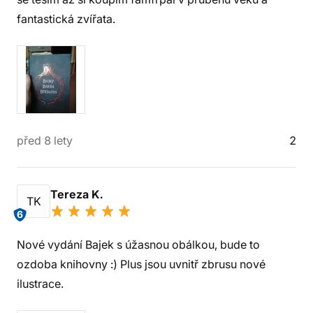
fantastická zvířata.
před 8 lety
2
Tereza K.
TK
6
Nové vydání Bajek s úžasnou obálkou, bude to
ozdoba knihovny :) Plus jsou uvnitř zbrusu nové
ilustrace.