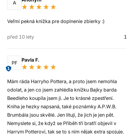
A
Veľmi pekná knižka pre doplnenie zbierky :)
před 10 lety
1
Pavla F.
PF
1
Mám ráda Harryho Pottera, a proto jsem nemohla
odolat, a jen co jsem zahlédla knížku Bajky barda
Beedleho koupila jsem ji. Je to krásné zpestření.
Kniha je hezky napsaná, také poznámky A.P.W.B.
Brumbála jsou skvělé. Jen lituji, že jich je jen pět.
Nemyslete si, že když se Příběh tří bratří objevil v
Harrym Potterovi, tak se to s ním nějak extra spojuje.