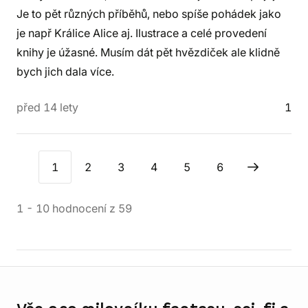
Je to pět různých příběhů, nebo spíše pohádek jako
je např Králice Alice aj. Ilustrace a celé provedení
knihy je úžasné. Musím dát pět hvězdiček ale klidně
bych jich dala více.
před 14 lety
1
1
2
3
4
5
6
1
-
10
hodnocení
z
59
Informace o obchodu