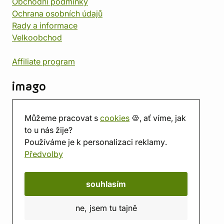
Obchodní podmínky
Ochrana osobních údajů
Rady a informace
Velkoobchod
Affiliate program
imago
Kontakt
Můžeme pracovat s
cookies
🍪, ať víme, jak
Prodejna
to u nás žije?
Herna
Používáme je k personalizaci reklamy.
O nás
Předvolby
Hodnocení obchodu
Dárkové poukazy
Kalendář
souhlasím
imago.blog
ne, jsem tu tajně