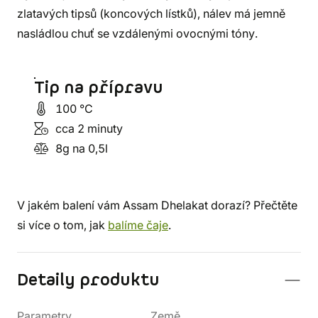
zlatavých tipsů (koncových lístků), nálev má jemně
nasládlou chuť se vzdálenými ovocnými tóny.
Tip na přípravu
100 °C
cca 2 minuty
8g na 0,5l
V jakém balení vám Assam Dhelakat dorazí? Přečtěte
si více o tom, jak
balíme čaje
.
Detaily produktu
Parametry
Země