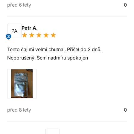
před 6 lety
0
Petr A.
PA
3
Tento čaj mi velmi chutnal. Přišel do 2 dnů.
Neporušený. Sem nadmíru spokojen
před 8 lety
0