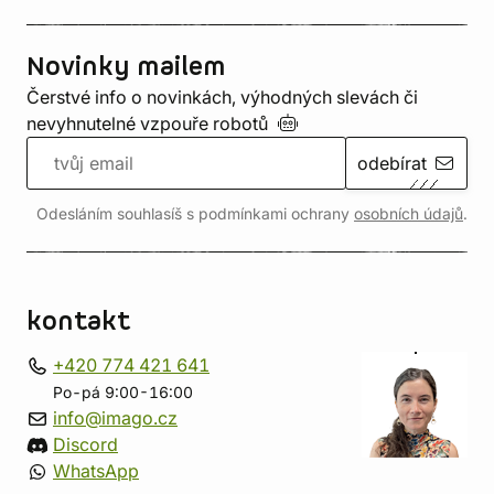
Novinky mailem
Čerstvé info o novinkách, výhodných slevách či
nevyhnutelné vzpouře
robotů
odebírat
Odesláním souhlasíš s podmínkami ochrany
osobních údajů
.
kontakt
+420 774 421 641
Po-pá 9:00-16:00
info@imago.cz
Discord
WhatsApp