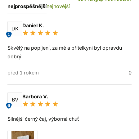
nejprospěšnější
nejnovější
Daniel K.
DK
1
Skvělý na popíjení, za mě a přítelkyni byl opravdu
dobrý
před 1 rokem
0
Barbora V.
BV
6
Silnější černý čaj, výborná chuť