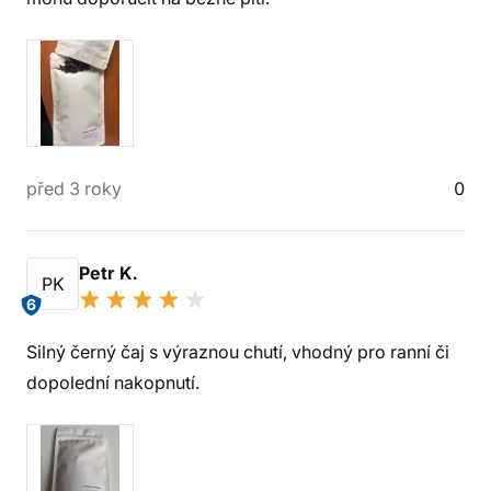
před 3 roky
0
Petr K.
PK
6
Silný černý čaj s výraznou chutí, vhodný pro ranní či
dopolední nakopnutí.