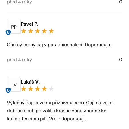
před 4 roky
0
Pavel P.
PP
6
Chutný černý čaj v parádním balení. Doporučuju.
před 4 roky
0
Lukáš V.
LV
6
Výtečný čaj za velmi příznivou cenu. Čaj má velmi
dobrou chuť, po zalití i krásně voní. Vhodné ke
každodennímu pití. Vřele doporučuji.