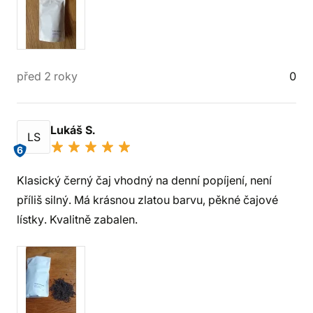
před 2 roky
0
Lukáš S.
LS
6
Klasický černý čaj vhodný na denní popíjení, není
příliš silný. Má krásnou zlatou barvu, pěkné čajové
lístky. Kvalitně zabalen.