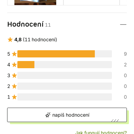
Hodnocení
11
4,8
(11 hodnocení)
5
9
4
2
3
0
2
0
1
0
napiš hodnocení
Jak fungují hodnocení?