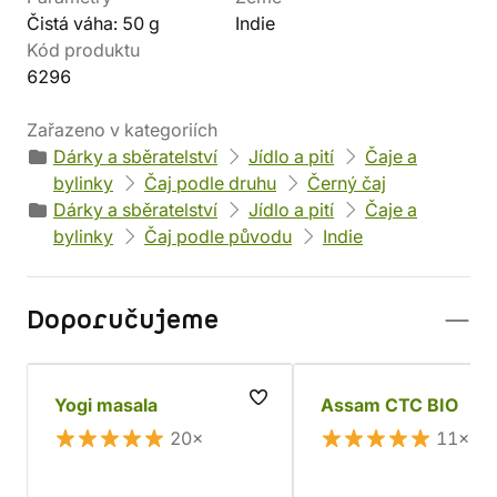
Čistá váha: 50 g
Indie
Kód produktu
6296
Zařazeno v kategoriích
Dárky a sběratelství
Jídlo a pití
Čaje a
bylinky
Čaj podle druhu
Černý čaj
Dárky a sběratelství
Jídlo a pití
Čaje a
bylinky
Čaj podle původu
Indie
Doporučujeme
Yogi masala
Assam CTC BIO
20×
11×