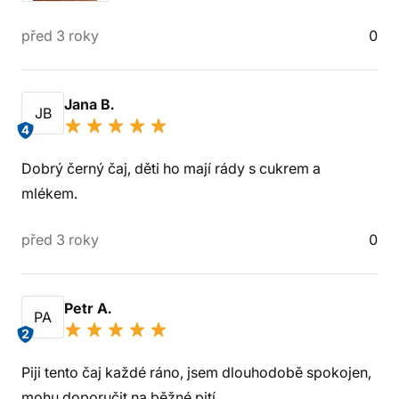
před 3 roky
0
Jana B.
JB
4
Dobrý černý čaj, děti ho mají rády s cukrem a
mlékem.
před 3 roky
0
Petr A.
PA
2
Piji tento čaj každé ráno, jsem dlouhodobě spokojen,
mohu doporučit na běžné pití.