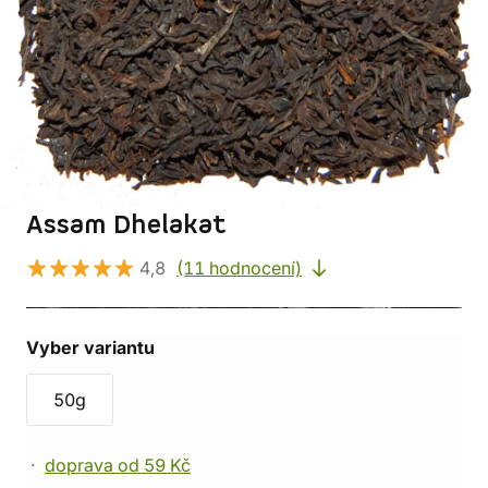
Assam Dhelakat
4,8
(11 hodnocení)
Vyber variantu
50g
doprava od 59 Kč