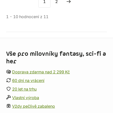
1
2
1
-
10
hodnocení
z
11
Informace o obchodu
Vše pro milovníky fantasy, sci-fi a
her
Doprava zdarma nad 2 299 Kč
60 dní na vrácení
20 let na trhu
Vlastní výroba
Vždy pečlivě zabaleno