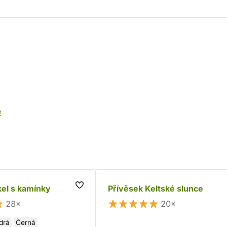
é
kel s kamínky
Přívěsek Keltské slunce
28×
20×
drá
Černá