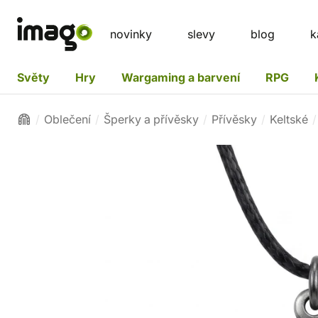
novinky
slevy
blog
k
Světy
Hry
Wargaming a barvení
RPG
Oblečení
Šperky a přívěsky
Přívěsky
Keltské