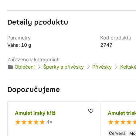
Detaily produktu
Parametry
Kód produktu
Váha: 10 g
2747
Zařazeno v kategoriích
Oblečení
Šperky a přívěsky
Přívěsky
Keltsk
Doporučujeme
Amulet Irský kříž
Amulet tris
4×
Červená
Mo