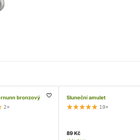
ernunn bronzový
Sluneční amulet
2×
19×
89 Kč