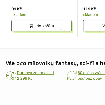
99 Kč
119 Kč
skladem
skladem
do košíku
Informace o obchodu
Vše pro milovníky fantasy, sci-fi a h
Doprava zdarma nad
60 dní na vráce
2 299 Kč
buď bez obav