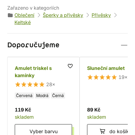
Zařazeno v kategoriích
Oblečení
Šperky a přívěsky
Přívěsky
Keltské
Doporučujeme
Amulet triskel s
Sluneční amulet
kamínky
19×
28×
Červená
Modrá
Černá
119 Kč
89 Kč
skladem
skladem
Vyber barvu
do košíku