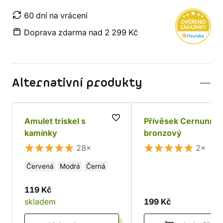
60 dní na vrácení
Doprava zdarma nad 2 299 Kč
Alternativní produkty
Amulet triskel s
Přívěsek Cernunn
kamínky
bronzový
28×
2×
Červená
Modrá
Černá
119 Kč
skladem
199 Kč