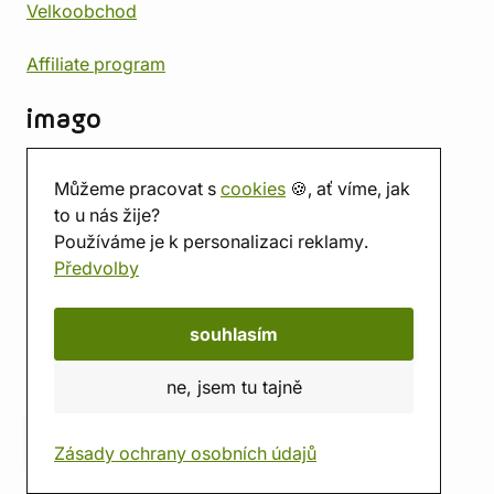
Velkoobchod
Affiliate program
imago
Kontakt
Můžeme pracovat s
cookies
🍪, ať víme, jak
Prodejna
to u nás žije?
Herna
Používáme je k personalizaci reklamy.
O nás
Předvolby
Hodnocení obchodu
Dárkové poukazy
Kalendář
souhlasím
imago.blog
ne, jsem tu tajně
Zásady ochrany osobních údajů