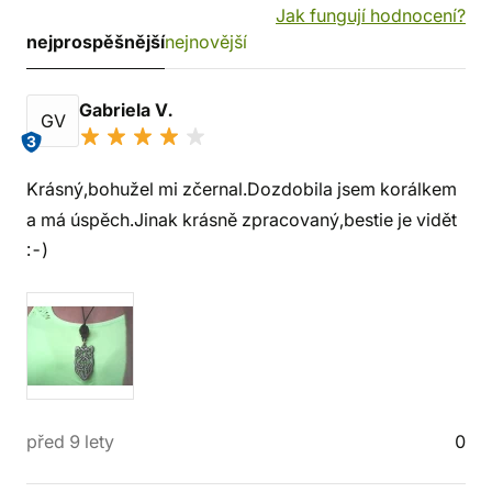
Jak fungují hodnocení?
nejprospěšnější
nejnovější
Gabriela V.
GV
3
Krásný,bohužel mi zčernal.Dozdobila jsem korálkem
a má úspěch.Jinak krásně zpracovaný,bestie je vidět
:-)
před 9 lety
0