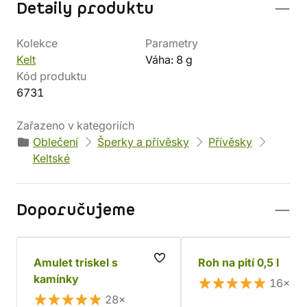
Detaily produktu
Kolekce
Parametry
Kelt
Váha: 8 g
Kód produktu
6731
Zařazeno v kategoriích
Oblečení
Šperky a přívěsky
Přívěsky
Keltské
Doporučujeme
Amulet triskel s
Roh na pití 0,5 l
kamínky
16×
28×