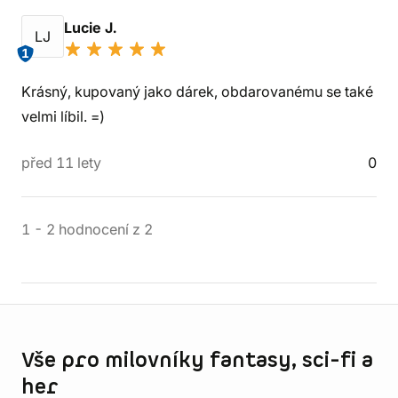
Lucie J.
LJ
1
Krásný, kupovaný jako dárek, obdarovanému se také
velmi líbil. =)
před 11 lety
0
1
-
2
hodnocení
z
2
Informace o obchodu
Vše pro milovníky fantasy, sci-fi a
her