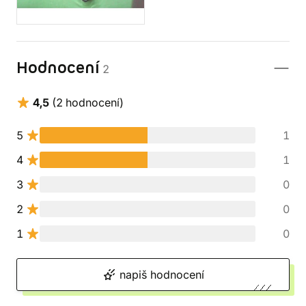
Hodnocení
2
4,5
(2 hodnocení)
5
1
4
1
3
0
2
0
1
0
napiš hodnocení