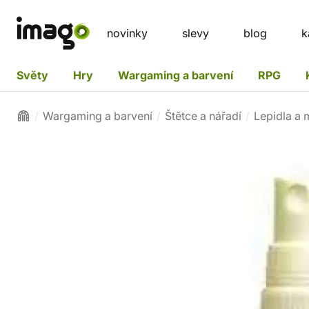
novinky
slevy
blog
k
Světy
Hry
Wargaming a barvení
RPG
Wargaming a barvení
Štětce a nářadí
Lepidla a