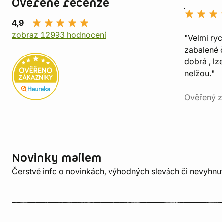
Ověřené recenze
4,9
zobraz 12993 hodnocení
"Velmi ry
zabalené č
dobrá , lz
nelžou."
Ověřený z
Novinky mailem
Čerstvé info o novinkách, výhodných slevách či nevyhn