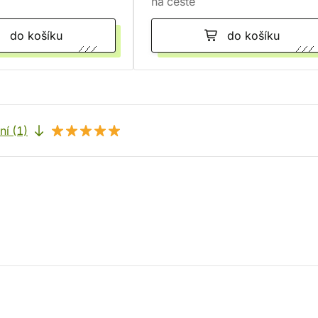
na cestě
do košíku
do košíku
í (1)