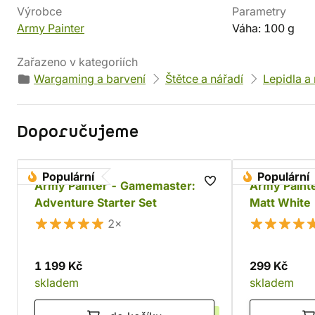
Výrobce
Parametry
Army Painter
Váha: 100 g
Zařazeno v kategoriích
Wargaming a barvení
Štětce a nářadí
Lepidla a
Doporučujeme
Populární
Populární
Army Painter - Gamemaster:
Army Painte
Adventure Starter Set
Matt White
2×
1 199 Kč
299 Kč
skladem
skladem