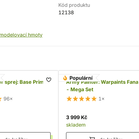
Kód produktu
12138
 modelovací hmoty
Populární
r sprej: Base Primer
Army Painter: Warpaints Fana
- Mega Set
96×
1×
3 999 Kč
skladem