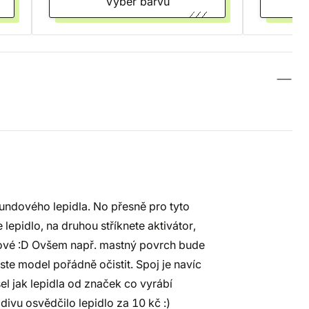
Vyber barvu
undového lepidla. No přesně pro tyto
e lepidlo, na druhou stříknete aktivátor,
dové :D Ovšem např. mastný povrch bude
ste model pořádně očistit. Spoj je navíc
šel jak lepidla od značek co vyrábí
divu osvědčilo lepidlo za 10 kč :)