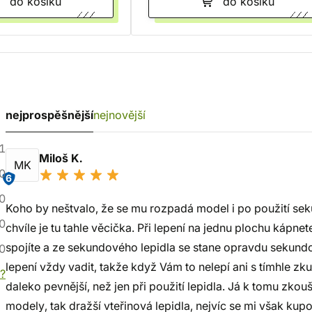
do košíku
do košíku
nejprospěšnější
nejnovější
1
Miloš K.
MK
0
6
0
Koho by neštvalo, že se mu rozpadá model i po použití sek
0
chvíle je tu tahle věcička. Při lepení na jednu plochu kápnet
spojíte a ze sekundového lepidla se stane opravdu sekun
0
lepení vždy vadit, takže když Vám to nelepí ani s tímhle zku
í?
daleko pevnější, než jen při použití lepidla. Já k tomu zkou
modely, tak dražší vteřinová lepidla, nejvíc se mi však kupo