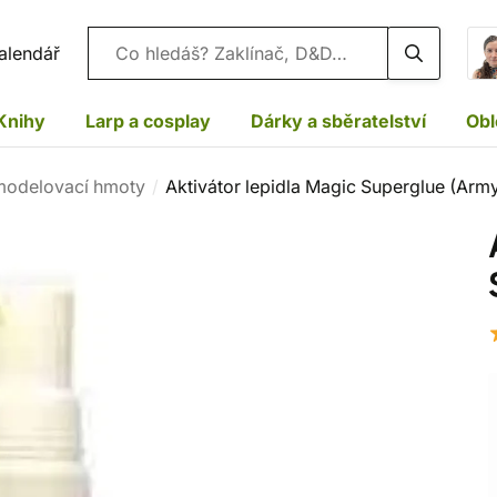
Vyhledávání
alendář
Knihy
Larp a cosplay
Dárky a sběratelství
Obl
 modelovací hmoty
Aktivátor lepidla Magic Superglue (Army