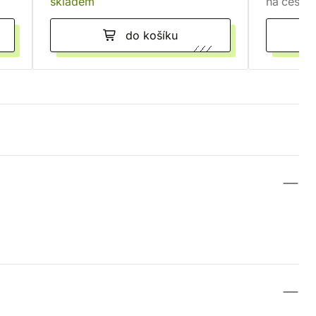
skladem
na cestě
do košíku