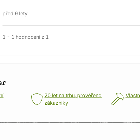
před 9 lety
1
-
1
hodnocení
z
1
er
ní
20 let na trhu, prověřeno
Vlastn
zákazníky