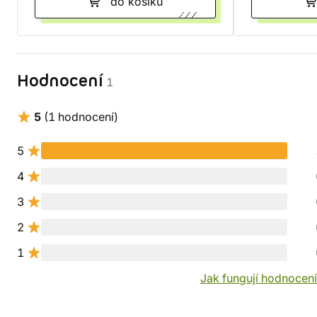
do košíku
Hodnocení
1
5
(1 hodnocení)
5
4
3
2
1
Jak fungují hodnocen