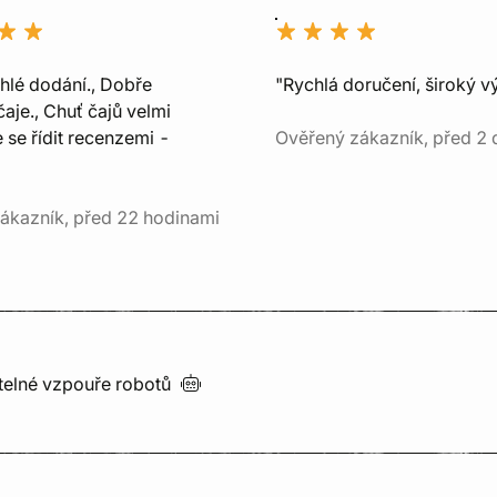
chlé dodání., Dobře
"Rychlá doručení, široký v
aje., Chuť čajů velmi
e se řídit recenzemi -
Ověřený zákazník, před 2 
ákazník, před 22 hodinami
utelné vzpouře
robotů