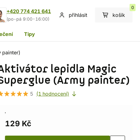
0
+420 774 421 641
přihlásit
košík
(po-pá 9:00-16:00)
ečení
Tipy
 painter)
Aktivátor lepidla Magic
Superglue (Army painter)
5
(1 hodnocení)
129 Kč