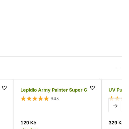
Lepidlo Army Painter Super Glue
UV Putty
64×
129 Kč
329 Kč