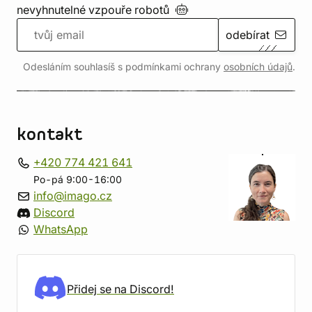
nevyhnutelné vzpouře
robotů
odebírat
Odesláním souhlasíš s podmínkami ochrany
osobních údajů
.
kontakt
+420 774 421 641
Po-pá 9:00-16:00
info@imago.cz
Discord
WhatsApp
Přidej se na Discord!