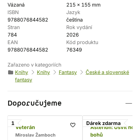
Vázaná
215 x 155 mm
ISBN
Jazyk
9788076844582
čeština
Stran
Rok vydání
784
2026
EAN
Kód produktu
9788076844582
76349
Zařazeno v kategoriích
Knihy
Knihy
Fantasy
České a slovenské
fantasy
Doporučujeme
1
Dárek zdarma
Veterán
Asterion: Úsvit nov
bohů
Miroslav Žamboch