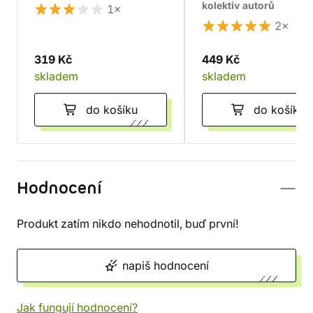
kolektiv autorů
1×
2×
319 Kč
449 Kč
skladem
skladem
do košíku
do košíku
Hodnocení
Produkt zatím nikdo nehodnotil, buď první!
napiš hodnocení
Jak fungují hodnocení?