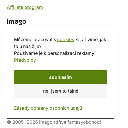
Affiliate program
imago
Kontakt
Můžeme pracovat s
cookies
🍪, ať víme, jak
Prodejna
to u nás žije?
Herna
Používáme je k personalizaci reklamy.
O nás
Předvolby
Hodnocení obchodu
Dárkové poukazy
Kalendář
souhlasím
imago.blog
ne, jsem tu tajně
Zásady ochrany osobních údajů
© 2005-2026 imago (dříve fantasyobchod)