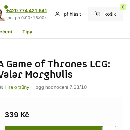
0
+420 774 421 641
přihlásit
košík
(po-pá 9:00-16:00)
ečení
Tipy
A Game of Thrones LCG:
Valar Morghulis
Hra o trůny
bgg hodnocení 7.63/10
339 Kč