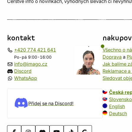
Čerstvé info o novinkách, výhodných slevách či nevyhn
kontakt
nakupov
+420 774 421 641
Všechno o n
Doprava
a
Pl
Po-pá 9:00-16:00
info@imago.cz
Jak balíme zá
Discord
Reklamace a 
WhatsApp
Sledovat obj
Česká rep
Slovensko
Přidej se na Discord!
English
Deutsch