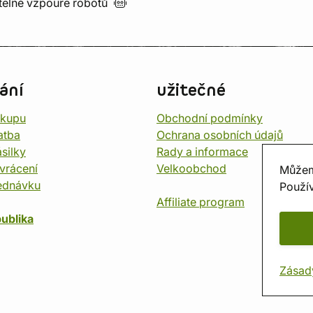
utelné vzpouře
robotů
ání
užitečné
ákupu
Obchodní podmínky
atba
Ochrana osobních údajů
silky
Rady a informace
vrácení
Velkoobchod
Můžem
ednávku
Použív
Affiliate program
ublika
Zásad