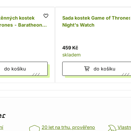
těnných kostek
Sada kostek Game of Thrones
rones - Baratheon
Night's Watch
459 Kč
skladem
do košíku
do košíku
er
ní
20 let na trhu, prověřeno
Vlastn