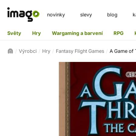
novinky
slevy
blog
k
Světy
Hry
Wargaming a barvení
RPG
Výrobci
Hry
Fantasy Flight Games
A Game of 