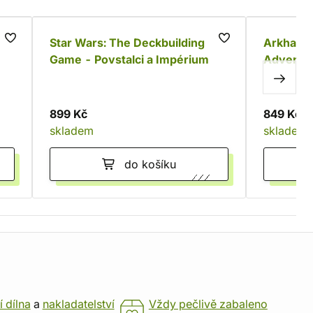
 -
Star Wars: The Deckbuilding
Arkham 
Game - Povstalci a Impérium
Adventur
899 Kč
849 Kč
skladem
skladem
do košíku
í dílna
a
nakladatelství
Vždy pečlivě zabaleno