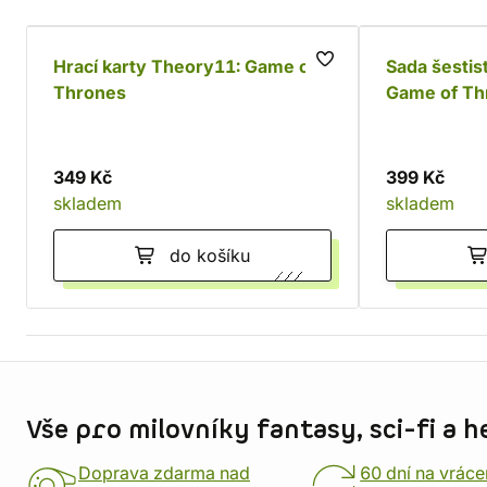
Hrací karty Theory11: Game of
Sada šestis
Thrones
Game of Th
(10 ks)
349 Kč
399 Kč
skladem
skladem
do košíku
Informace o obchodu
Vše pro milovníky fantasy, sci-fi a h
Doprava zdarma nad
60 dní na vráce