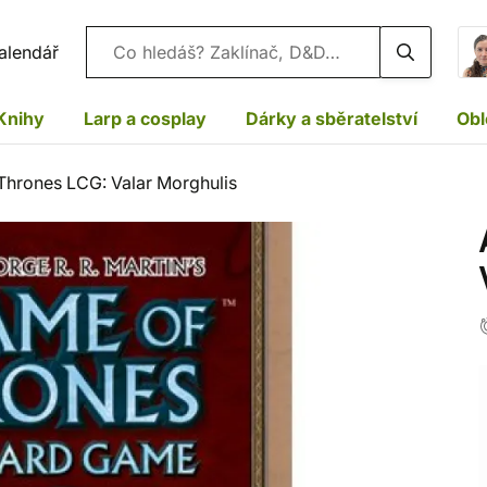
Vyhledávání
alendář
Knihy
Larp a cosplay
Dárky a sběratelství
Obl
Thrones LCG: Valar Morghulis