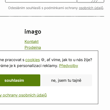
Odesláním souhlasíš s podmínkami ochrany
osobních údajů
.
imago
Kontakt
Prodejna
Herna
O nás
e pracovat s
cookies
🍪, ať víme, jak to u nás žije?
Hodnocení obchodu
áme je k personalizaci reklamy.
Předvolby
Dárkové poukazy
Kalendář
souhlasím
ne, jsem tu tajně
imago.blog
y ochrany osobních údajů