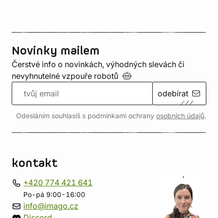
Novinky mailem
Čerstvé info o novinkách, výhodných slevách či
nevyhnutelné vzpouře
robotů
odebírat
Odesláním souhlasíš s podmínkami ochrany
osobních údajů
.
kontakt
+420 774 421 641
Po-pá 9:00-16:00
info@imago.cz
Discord