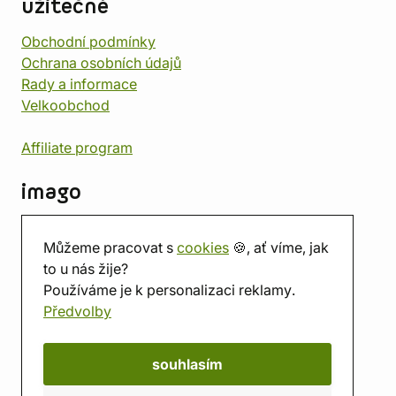
užitečné
Obchodní podmínky
Ochrana osobních údajů
Rady a informace
Velkoobchod
Affiliate program
imago
Kontakt
Můžeme pracovat s
cookies
🍪, ať víme, jak
Prodejna
to u nás žije?
Herna
Používáme je k personalizaci reklamy.
O nás
Předvolby
Hodnocení obchodu
Dárkové poukazy
Kalendář
souhlasím
imago.blog