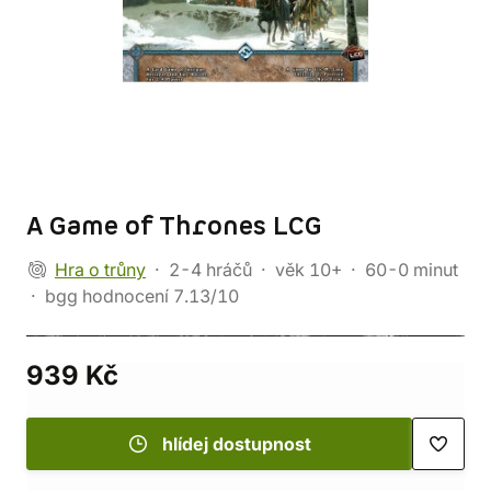
A Game of Thrones LCG
Hra o trůny
2-4 hráčů
věk 10+
60-0 minut
bgg hodnocení 7.13/10
939 Kč
hlídej dostupnost