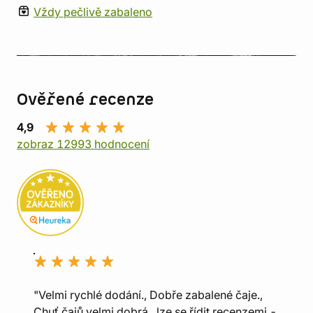
Vždy pečlivě zabaleno
Ověřené recenze
4,9
zobraz 12993 hodnocení
"Velmi rychlé dodání., Dobře zabalené čaje.,
Chuť čajů velmi dobrá , lze se řídit recenzemi -