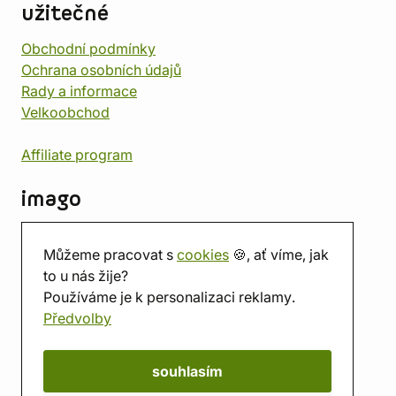
užitečné
Obchodní podmínky
Ochrana osobních údajů
Rady a informace
Velkoobchod
Affiliate program
imago
Kontakt
Můžeme pracovat s
cookies
🍪, ať víme, jak
Prodejna
to u nás žije?
Herna
Používáme je k personalizaci reklamy.
O nás
Předvolby
Hodnocení obchodu
Dárkové poukazy
Kalendář
souhlasím
imago.blog