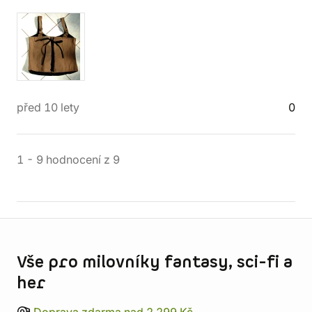
před 10 lety
0
1
-
9
hodnocení
z
9
Informace o obchodu
Vše pro milovníky fantasy, sci-fi a
her
Doprava zdarma nad 2 299 Kč