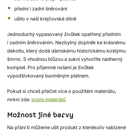
přední i zadní šněrování
ušito v naší krejčovské dílně
Jednoduchý vypasovaný živůtek opatřený předním
i zadním šněrováním. Nezbytný doplněk ke krásnému
dekoltu, který dodá dámskému historickému kostýmu
šmrnc. S vhodnou blůzou a sukní vytvoříte nádherný
komplet. Pro příjemné nošení je živůtek
vypodšívkovaný bavlněným plátnem.
Pokud si chceš přečíst více o použitém materiálu,
mrkni zde:
popis materiálů
Možnost jiné barvy
Na přání ti můžeme ušít produkt z kterékoliv nabízené