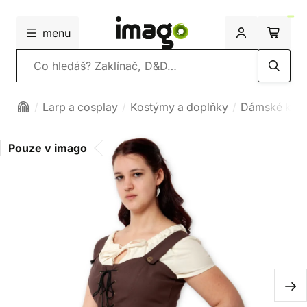
menu
Vyhledávání
Larp a cosplay
Kostýmy a doplňky
Dámské kos
Pouze v imago