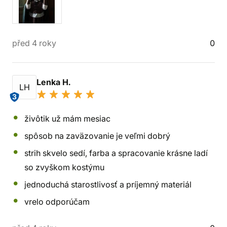
před 4 roky
0
Lenka H.
LH
3
živôtik už mám mesiac
spôsob na zaväzovanie je veľmi dobrý
strih skvelo sedí, farba a spracovanie krásne ladí
so zvyškom kostýmu
jednoduchá starostlivosť a príjemný materiál
vrelo odporúčam