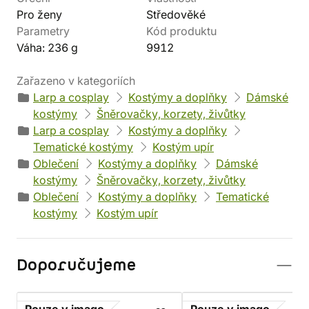
Pro ženy
Středověké
Parametry
Kód produktu
Váha: 236 g
9912
Zařazeno v kategoriích
Larp a cosplay
Kostýmy a doplňky
Dámské
kostýmy
Šněrovačky, korzety, živůtky
Larp a cosplay
Kostýmy a doplňky
Tematické kostýmy
Kostým upír
Oblečení
Kostýmy a doplňky
Dámské
kostýmy
Šněrovačky, korzety, živůtky
Oblečení
Kostýmy a doplňky
Tematické
kostýmy
Kostým upír
Doporučujeme
Pouze v imago
Pouze v imago