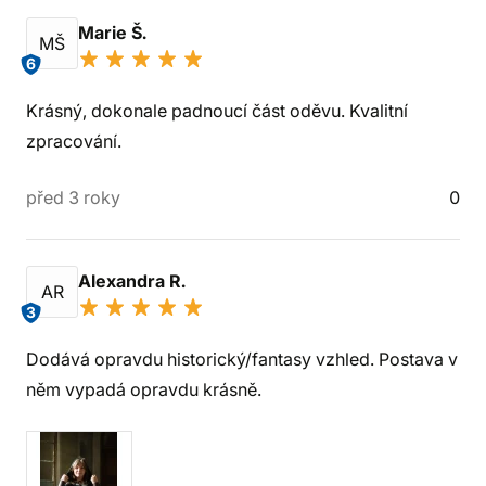
Marie Š.
MŠ
6
Krásný, dokonale padnoucí část oděvu. Kvalitní
zpracování.
před 3 roky
0
Alexandra R.
AR
3
Dodává opravdu historický/fantasy vzhled. Postava v
něm vypadá opravdu krásně.