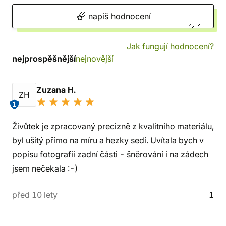
napiš hodnocení
Jak fungují hodnocení?
nejprospěšnější
nejnovější
Zuzana H.
ZH
1
Živůtek je zpracovaný precizně z kvalitního materiálu,
byl ušitý přímo na míru a hezky sedí. Uvítala bych v
popisu fotografii zadní části - šněrování i na zádech
jsem nečekala :-)
před 10 lety
1