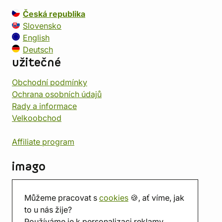
Česká republika
Slovensko
English
Deutsch
užitečné
Obchodní podmínky
Ochrana osobních údajů
Rady a informace
Velkoobchod
Affiliate program
imago
Kontakt
Můžeme pracovat s
cookies
🍪, ať víme, jak
Prodejna
to u nás žije?
Herna
Používáme je k personalizaci reklamy.
O nás