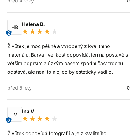
před 4 roky
0
Helena B.
HB
2
Živůtek je moc pěkné a vyrobený z kvalitního
materiálu. Barva i velikost odpovídá, jen na postavě s
větším poprsím a úzkým pasem spodní část trochu
odstává, ale není to nic, co by esteticky vadilo.
před 5 lety
0
Ina V.
IV
6
Živůtek odpovídá fotografii a je z kvalitního