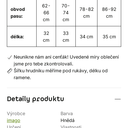
62-
70-
obvod
78-82
86-92
66
74
pasu:
cm
cm
cm
cm
32
33
délka:
34 cm
35 cm
cm
cm
Neunikne nám ani cenťák! Uvedené míry oblečení
jsme pro tebe zkontrolovali.
Šířku hrudníku měříme pod rukávy, délku od
ramene.
Detaily produktu
Výrobce
Barva
imago
Hnědá
Určení
Vlastnosti