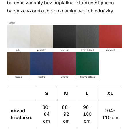
barevné varianty bez příplatku – stačí uvést jméno
barvy ze vzorníku do poznámky tvojí objednávky.
S
M
L
XL
80-
88-
96-
obvod
104-
84
92
100
hrudníku:
110 cm
cm
cm
cm