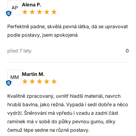
Alena P.
AP
6
Perfektně padne, skvělá pevná látka, dá se upravovat
podle postavy, jsem spokojená
před 7 lety
0
Martin M.
MM
6
Kvalitně zpracovaný, uvnitř hladší materiál, navrch
hrubší bavlna, jako režná. Vypadá i sedí dobře a něco
vydrží. Šněrování má vpředu i vzadu a zadní část
ramínek má v sobě do půlky pevnou gumu, díky
čemuž lépe sedne na různé postavy.