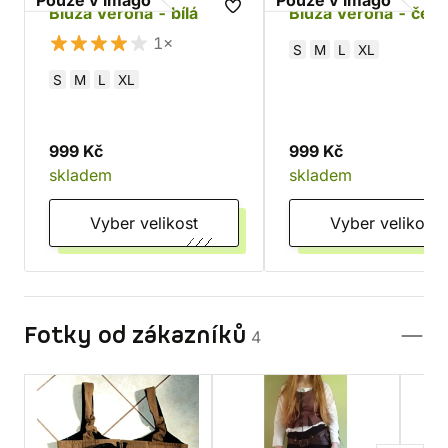
Blůza Verona - bílá
Blůza Verona - čern
1×
S
M
L
XL
S
M
L
XL
999 Kč
999 Kč
skladem
skladem
Vyber velikost
Vyber velikost
Fotky od zákazníků
4