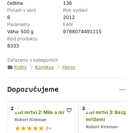
čeština
136
Pořadí v sérii
Rok vydání
6
2012
Parametry
EAN
Váha: 500 g
9788074491115
Kód produktu
8333
Zařazeno v kategoriích
Knihy
Komiksy
Horor
Doporučujeme
2
3
Živí mrtví 2: Míle a míle
Živí mrtví 3: Bezpeč
mřížemi
Robert Kirkman
Robert Kirkman
2×