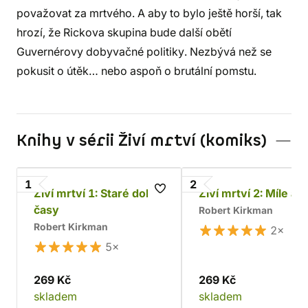
považovat za mrtvého. A aby to bylo ještě horší, tak
hrozí, že Rickova skupina bude další obětí
Guvernérovy dobyvačné politiky. Nezbývá než se
pokusit o útěk… nebo aspoň o brutální pomstu.
Knihy v sérii Živí mrtví (komiks)
1
2
Živí mrtví 1: Staré dobré
Živí mrtví 2: Míle a m
časy
Robert Kirkman
Robert Kirkman
2×
5×
269 Kč
269 Kč
skladem
skladem