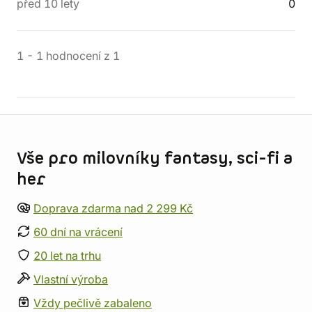
před 10 lety
0
1
-
1
hodnocení
z
1
Informace o obchodu
Vše pro milovníky fantasy, sci-fi a
her
Doprava zdarma nad 2 299 Kč
60 dní na vrácení
20 let na trhu
Vlastní výroba
Vždy pečlivě zabaleno