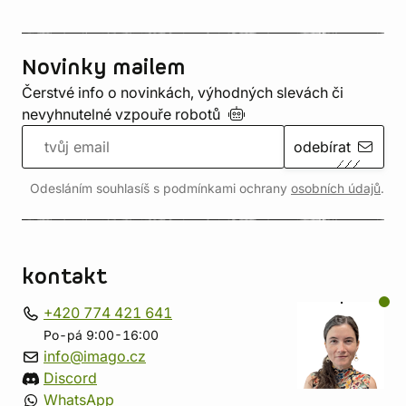
Novinky mailem
Čerstvé info o novinkách, výhodných slevách či
nevyhnutelné vzpouře
robotů
odebírat
Odesláním souhlasíš s podmínkami ochrany
osobních údajů
.
kontakt
+420 774 421 641
Po-pá 9:00-16:00
info@imago.cz
Discord
WhatsApp