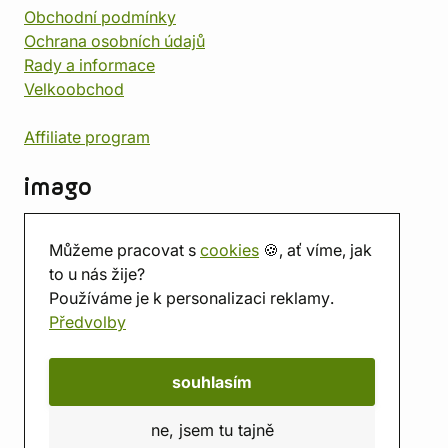
Obchodní podmínky
Ochrana osobních údajů
Rady a informace
Velkoobchod
Affiliate program
imago
Kontakt
Můžeme pracovat s
cookies
🍪, ať víme, jak
Prodejna
to u nás žije?
Herna
Používáme je k personalizaci reklamy.
O nás
Předvolby
Hodnocení obchodu
Dárkové poukazy
Kalendář
souhlasím
imago.blog
ne, jsem tu tajně