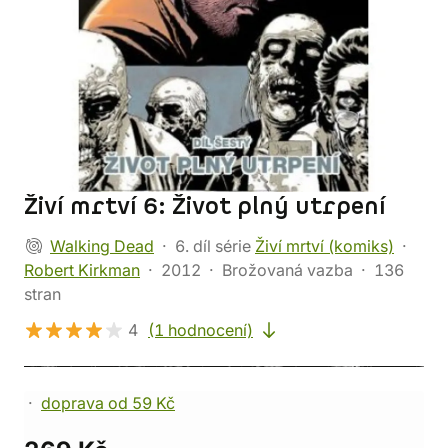
Živí mrtví 6: Život plný utrpení
Walking Dead
6. díl série
Živí mrtví (komiks)
Robert Kirkman
2012
Brožovaná vazba
136
stran
4
(1 hodnocení)
doprava od 59 Kč