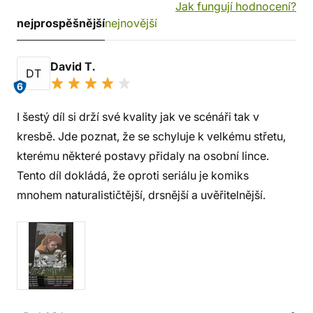
Jak fungují hodnocení?
nejprospěšnější
nejnovější
David T.
DT
6
I šestý díl si drží své kvality jak ve scénáři tak v
kresbě. Jde poznat, že se schyluje k velkému střetu,
kterému některé postavy přidaly na osobní lince.
Tento díl dokládá, že oproti seriálu je komiks
mnohem naturalističtější, drsnější a uvěřitelnější.