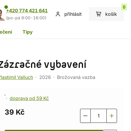
0
+420 774 421 641
přihlásit
košík
(po-pá 9:00-16:00)
ečení
Tipy
Zázračné vybavení
lastimil Valluch
2026
Brožovaná vazba
doprava od 59 Kč
39 Kč