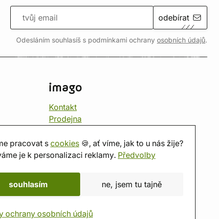
odebírat
Odesláním souhlasíš s podmínkami ochrany
osobních údajů
.
imago
Kontakt
Prodejna
Herna
O nás
e pracovat s
cookies
🍪, ať víme, jak to u nás žije?
Hodnocení obchodu
áme je k personalizaci reklamy.
Předvolby
Dárkové poukazy
Kalendář
souhlasím
ne, jsem tu tajně
imago.blog
y ochrany osobních údajů