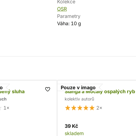
Kolekce
OSR
Parametry
Váha: 10 g
go
Pouze v imago
iděný sluha
Slanga a Močály ospalých ryb
luch
kolektiv autorů
1×
2×
39 Kč
skladem