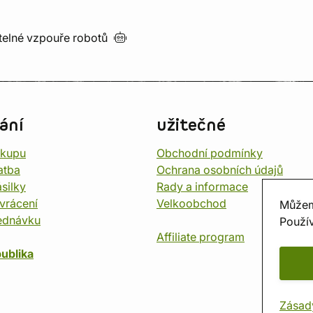
utelné vzpouře
robotů
ání
užitečné
ákupu
Obchodní podmínky
atba
Ochrana osobních údajů
silky
Rady a informace
vrácení
Velkoobchod
Můžem
ednávku
Použív
Affiliate program
ublika
Zásad