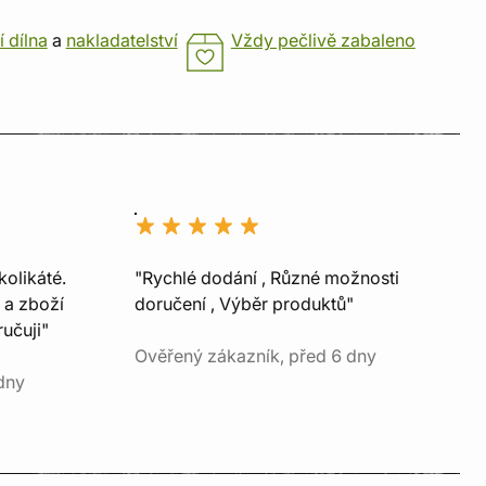
í dílna
a
nakladatelství
Vždy pečlivě zabaleno
kolikáté.
"Rychlé dodání , Různé možnosti
 a zboží
doručení , Výběr produktů"
učuji"
Ověřený zákazník, před 6 dny
dny