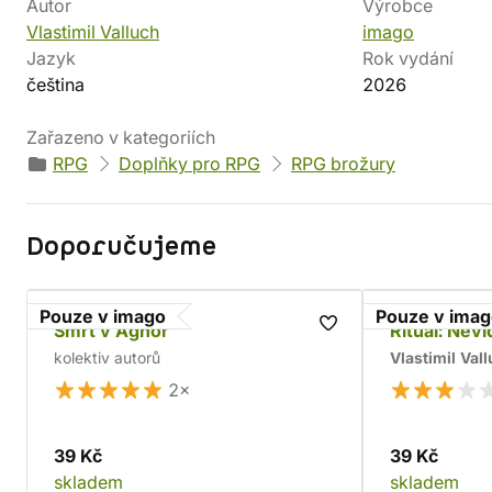
Autor
Výrobce
Vlastimil Valluch
imago
Jazyk
Rok vydání
čeština
2026
Zařazeno v kategoriích
RPG
Doplňky pro RPG
RPG brožury
Doporučujeme
Pouze v imago
Pouze v ima
Smrt v Agnör
Rituál: Nev
kolektiv autorů
Vlastimil Val
2×
39 Kč
39 Kč
skladem
skladem