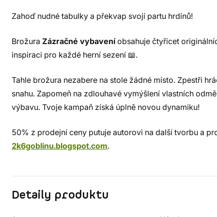
Zahoď nudné tabulky a překvap svojí partu hrdinů!
Brožura
Zázračné vybavení
obsahuje čtyřicet origináln
inspiraci pro každé herní sezení 📖.
Tahle brožura nezabere na stole žádné místo. Zpestři h
snahu. Zapomeň na zdlouhavé vymýšlení vlastních odměn
výbavu. Tvoje kampaň získá úplně novou dynamiku!
50% z prodejní ceny putuje autorovi na další tvorbu a 
2k6goblinu.blogspot.com
.
Detaily produktu