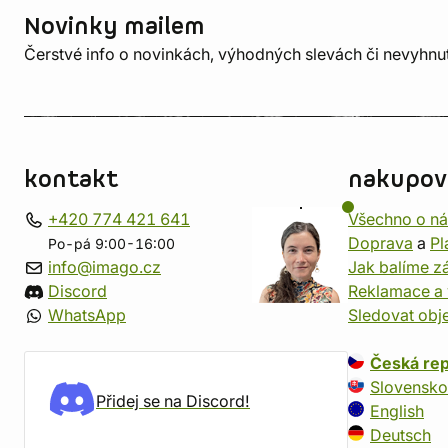
Novinky mailem
Čerstvé info o novinkách, výhodných slevách či nevyhn
kontakt
nakupov
+420 774 421 641
Všechno o n
Doprava
a
Pl
Po-pá 9:00-16:00
info@imago.cz
Jak balíme zá
Discord
Reklamace a 
WhatsApp
Sledovat obj
Česká rep
Slovensko
Přidej se na Discord!
English
Deutsch