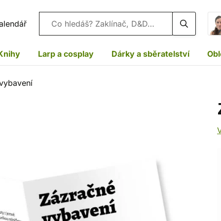
Vyhledávání
alendář
Knihy
Larp a cosplay
Dárky a sběratelství
Obl
vybavení
V