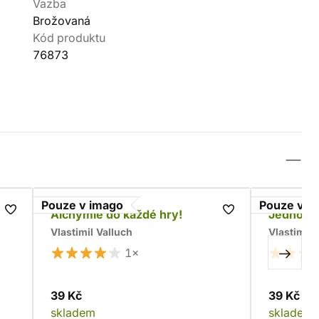
Vazba
Brožovaná
Kód produktu
76873
Pouze v imago
Pouze v i
Alchymie do každé hry!
Jednorá
Vlastimil Valluch
Vlastimil 
1×
39 Kč
39 Kč
skladem
skladem