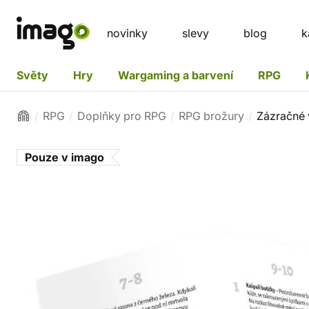
novinky
slevy
blog
k
Světy
Hry
Wargaming a barvení
RPG
RPG
Doplňky pro RPG
RPG brožury
Zázračné 
Pouze v imago