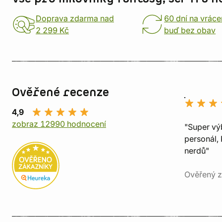
Doprava zdarma nad
60 dní na vráce
2 299 Kč
buď bez obav
Ověřené recenze
4,9
zobraz 12990 hodnocení
"Super vý
personál, 
nerdů"
Ověřený z