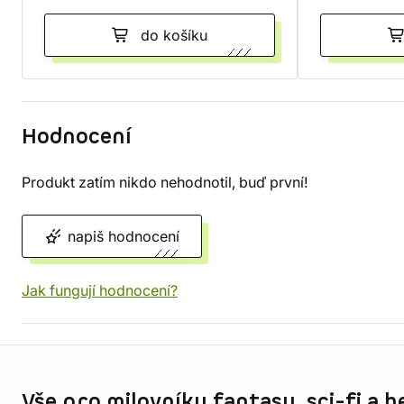
do košíku
Hodnocení
Produkt zatím nikdo nehodnotil, buď první!
napiš hodnocení
Jak fungují hodnocení?
Informace o obchodu
Vše pro milovníky fantasy, sci-fi a h