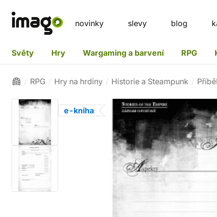
novinky
slevy
blog
k
Světy
Hry
Wargaming a barvení
RPG
RPG
Hry na hrdiny
Historie a Steampunk
Příbě
e-kniha