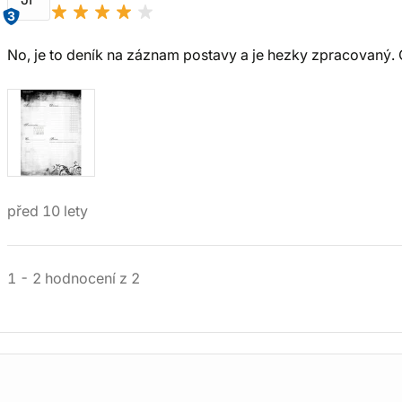
3
No, je to deník na záznam postavy a je hezky zpracovaný. C
před 10 lety
1
-
2
hodnocení
z
2