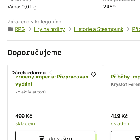
Váha: 0,01 g
2489
Zařazeno v kategoriích
RPG
Hry na hrdiny
Historie a Steampunk
Pří
Doporučujeme
Dárek zdarma
Příběhy Impéria: Přepracované
Příběhy Imp
vydání
Kryštof Fere
kolektiv autorů
499 Kč
419 Kč
skladem
skladem
do košíku