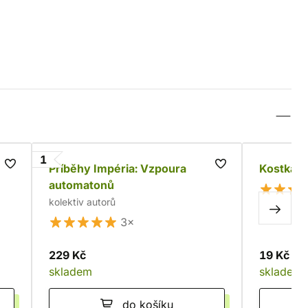
1
Příběhy Impéria: Vzpoura
Kostka P
automatonů
kolektiv autorů
3×
229 Kč
19 Kč
skladem
skladem
do košíku