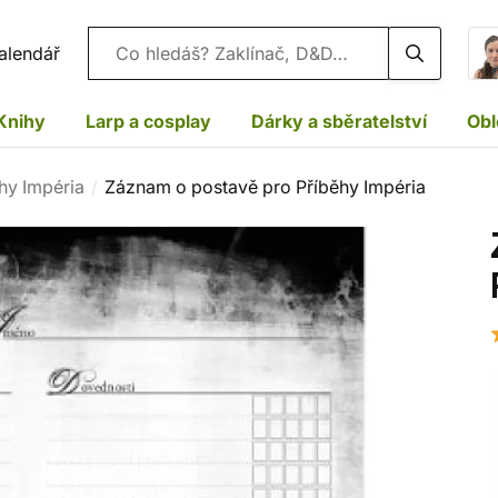
Vyhledávání
alendář
Knihy
Larp a cosplay
Dárky a sběratelství
Obl
hy Impéria
Záznam o postavě pro Příběhy Impéria