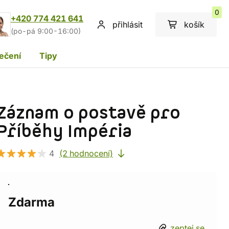
0
+420 774 421 641
přihlásit
košík
(po-pá 9:00-16:00)
ečení
Tipy
Záznam o postavě pro
Příběhy Impéria
4
(2 hodnocení)
Zdarma
zeptej se