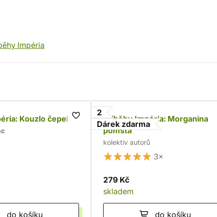
běhy Impéria
2
éria: Kouzlo čepele
Příběhy Impéria: Morganina
Dárek zdarma
pomsta
nc
kolektiv autorů
3×
279 Kč
skladem
do košíku
do košíku