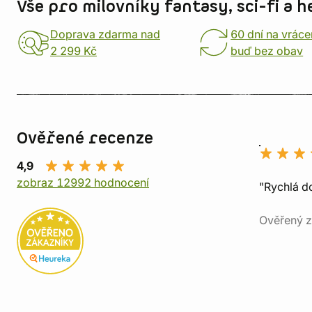
Vše pro milovníky fantasy, sci-fi a h
Doprava zdarma nad
60 dní na vráce
2 299 Kč
buď bez obav
Ověřené recenze
4,9
zobraz 12992 hodnocení
"Rychlá do
Ověřený z