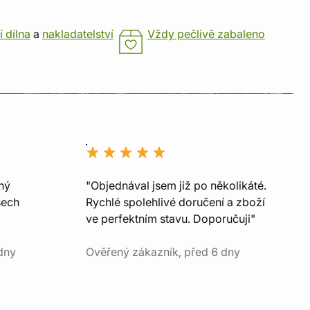
í dílna
a
nakladatelství
Vždy pečlivě zabaleno
ný
"Objednával jsem již po několikáté.
šech
Rychlé spolehlivé doručení a zboží
ve perfektním stavu. Doporučuji"
dny
Ověřený zákazník, před 6 dny