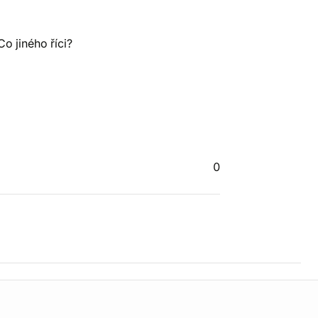
o jiného říci?
0