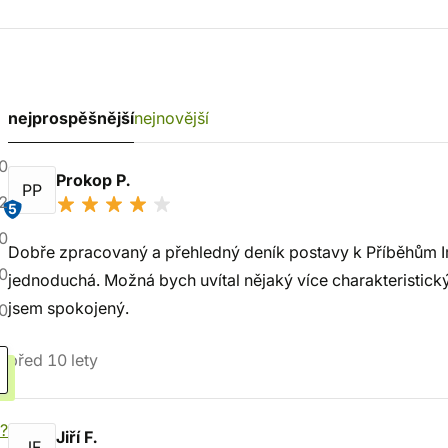
nejprospěšnější
nejnovější
0
Prokop P.
PP
2
5
0
Dobře zpracovaný a přehledný deník postavy k Příběhům Im
0
jednoduchá. Možná bych uvítal nějaký více charakteristický 
jsem spokojený.
0
před 10 lety
í?
Jiří F.
JF