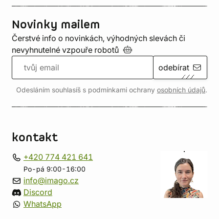
Novinky mailem
Čerstvé info o novinkách, výhodných slevách či
nevyhnutelné vzpouře
robotů
odebírat
Odesláním souhlasíš s podmínkami ochrany
osobních údajů
.
kontakt
+420 774 421 641
Po-pá 9:00-16:00
info@imago.cz
Discord
WhatsApp