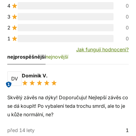
4
0
3
0
2
0
1
0
Jak fungují hodnocení?
nejprospěšnější
nejnovější
Dominik V.
DV
1
Skvělý závěs na dýky! Doporučuju! Nejlepší závěs co
se dá koupit! Po vybalení teda trochu smrdí, ale to je
u kůže normální, ne?
před 14 lety
1