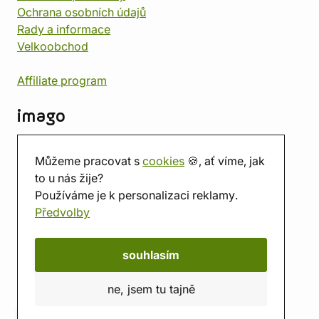
Ochrana osobních údajů
Rady a informace
Velkoobchod
Affiliate program
imago
Kontakt
Můžeme pracovat s
cookies
🍪, ať víme, jak
Prodejna
to u nás žije?
Herna
Používáme je k personalizaci reklamy.
O nás
Předvolby
Hodnocení obchodu
Dárkové poukazy
Kalendář
souhlasím
imago.blog
ne, jsem tu tajně