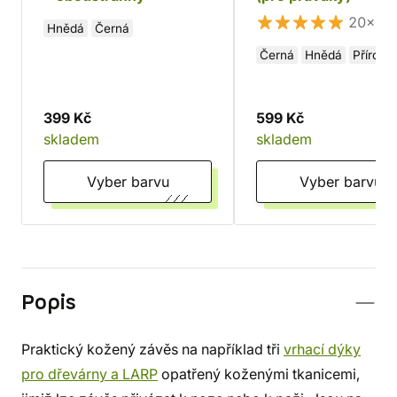
20×
Hnědá
Černá
Černá
Hnědá
Přírodní
399 Kč
599 Kč
skladem
skladem
Vyber barvu
Vyber barvu
Popis
Praktický kožený závěs na například tři
vrhací dýky
pro dřevárny a LARP
opatřený koženými tkanicemi,