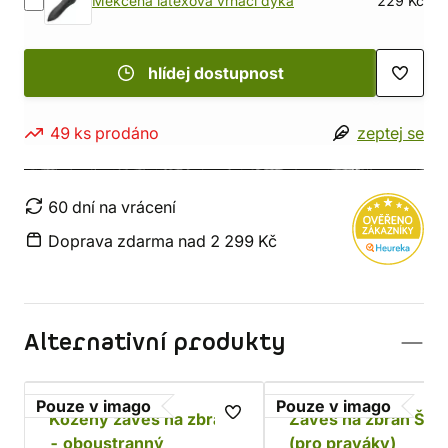
Měkčená latexová vrhací dýka
229 Kč
hlídej dostupnost
49 ks prodáno
zeptej se
60 dní na vrácení
Doprava zdarma nad 2 299 Kč
Alternativní produkty
Pouze v imago
Pouze v imago
Kožený závěs na zbraň
Závěs na zbraň Šer
- oboustranný
(pro praváky)