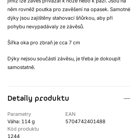
jimiž lze závěs přivázat k noze nebo k paži. Jsou na
něm rovněž poutka pro zavěšení na opasek. Samotné
dýky jsou zajištěny stahovací šňůrkou, aby při
pohybu nevypadávaly ze závěsů.
Šířka oka pro zbraň je cca 7 cm
Dýky nejsou součástí závěsu, je třeba je dokoupit
samostatně.
Detaily produktu
Parametry
EAN
Váha: 114 g
5704742401488
Kód produktu
1244