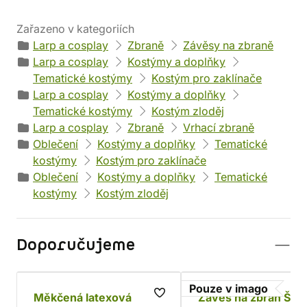
Zařazeno v kategoriích
Larp a cosplay
Zbraně
Závěsy na zbraně
Larp a cosplay
Kostýmy a doplňky
Tematické kostýmy
Kostým pro zaklínače
Larp a cosplay
Kostýmy a doplňky
Tematické kostýmy
Kostým zloděj
Larp a cosplay
Zbraně
Vrhací zbraně
Oblečení
Kostýmy a doplňky
Tematické
kostýmy
Kostým pro zaklínače
Oblečení
Kostýmy a doplňky
Tematické
kostýmy
Kostým zloděj
Doporučujeme
Pouze v imago
Měkčená latexová
Závěs na zbraň Šer