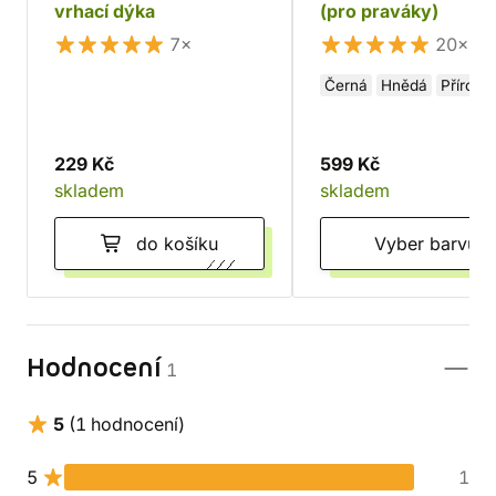
vrhací dýka
(pro praváky)
7×
20×
Černá
Hnědá
Přírodní
229 Kč
599 Kč
skladem
skladem
do košíku
Vyber barvu
Hodnocení
1
5
(1 hodnocení)
5
1