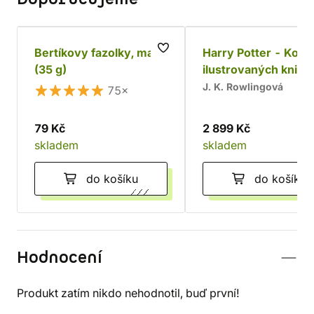
Bertíkovy fazolky, malé
Harry Potter - Komp
(35 g)
ilustrovaných knih
J. K. Rowlingová
75×
79 Kč
2 899 Kč
skladem
skladem
do košíku
do košíku
Hodnocení
Produkt zatím nikdo nehodnotil, buď první!