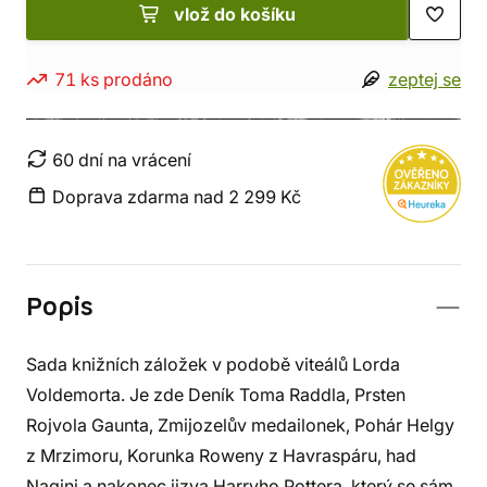
vlož do košíku
71 ks prodáno
zeptej se
60 dní na vrácení
Doprava zdarma nad 2 299 Kč
Popis
Sada knižních záložek v podobě viteálů Lorda
Voldemorta. Je zde Deník Toma Raddla, Prsten
Rojvola Gaunta, Zmijozelův medailonek, Pohár Helgy
z Mrzimoru, Korunka Roweny z Havraspáru, had
Nagini a nakonec jizva Harryho Pottera, který se sám