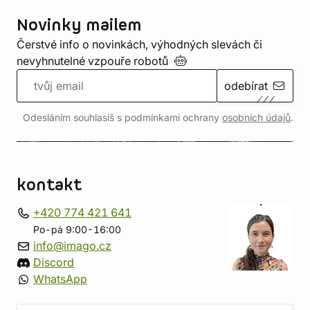
Novinky mailem
Čerstvé info o novinkách, výhodných slevách či
nevyhnutelné vzpouře
robotů
odebírat
Odesláním souhlasíš s podmínkami ochrany
osobních údajů
.
kontakt
+420 774 421 641
Po-pá 9:00-16:00
info@imago.cz
Discord
WhatsApp