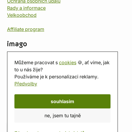
Ochrana osobních údajů
Rady a informace
Velkoobchod
Affiliate program
imago
Kontakt
Můžeme pracovat s
cookies
🍪, ať víme, jak
Prodejna
to u nás žije?
Herna
Používáme je k personalizaci reklamy.
O nás
Předvolby
Hodnocení obchodu
Dárkové poukazy
Kalendář
souhlasím
imago.blog
ne, jsem tu tajně