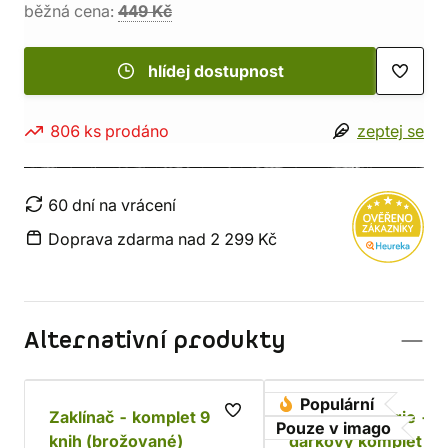
běžná cena:
449 Kč
hlídej dostupnost
806 ks prodáno
zeptej se
60 dní na vrácení
Doprava zdarma nad 2 299 Kč
Alternativní produkty
Populární
Zaklínač - komplet 9
Husitská trilogie -
Pouze v imago
knih (brožované)
dárkový komplet