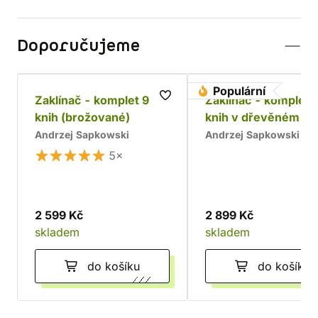
Doporučujeme
Populární
Zaklínač - komplet 9
Zaklínač - komplet 
knih (brožované)
knih v dřevěném bo
Chrám
Andrzej Sapkowski
Andrzej Sapkowski
5×
2 599 Kč
2 899 Kč
skladem
skladem
do košíku
do košíku