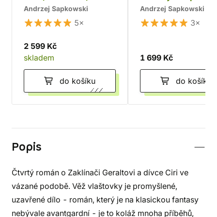
Andrzej Sapkowski
Andrzej Sapkowski
5×
3×
2 599 Kč
skladem
1 699 Kč
do košíku
do košíku
Popis
Čtvrtý román o Zaklínači Geraltovi a dívce Ciri ve
vázané podobě. Věž vlaštovky je promyšlené,
uzavřené dílo - román, který je na klasickou fantasy
nebývale avantgardní - je to koláž mnoha příběhů,