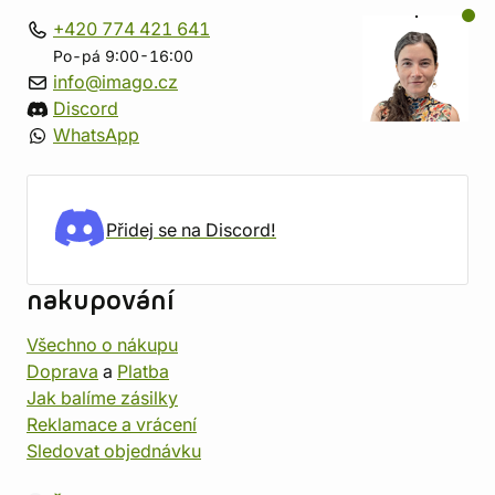
+420 774 421 641
Po-pá 9:00-16:00
info@imago.cz
Discord
WhatsApp
Přidej se na Discord!
nakupování
Všechno o nákupu
Doprava
a
Platba
Jak balíme zásilky
Reklamace a vrácení
Sledovat objednávku