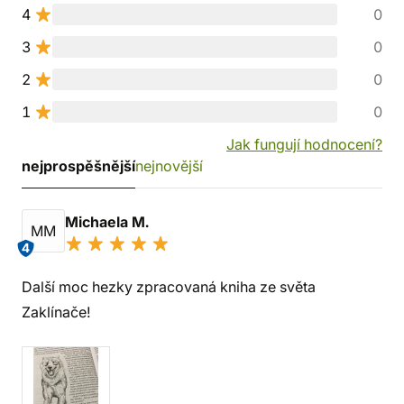
4
0
3
0
2
0
1
0
Jak fungují hodnocení?
nejprospěšnější
nejnovější
Michaela M.
MM
4
Další moc hezky zpracovaná kniha ze světa
Zaklínače!