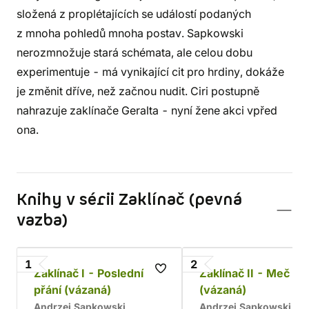
složená z proplétajících se událostí podaných
z mnoha pohledů mnoha postav. Sapkowski
nerozmnožuje stará schémata, ale celou dobu
experimentuje - má vynikající cit pro hrdiny, dokáže
je změnit dříve, než začnou nudit. Ciri postupně
nahrazuje zaklínače Geralta - nyní žene akci vpřed
ona.
Knihy v sérii Zaklínač (pevná
vazba)
1
2
Zaklínač I - Poslední
Zaklínač II - Meč o
přání (vázaná)
(vázaná)
Andrzej Sapkowski
Andrzej Sapkowski