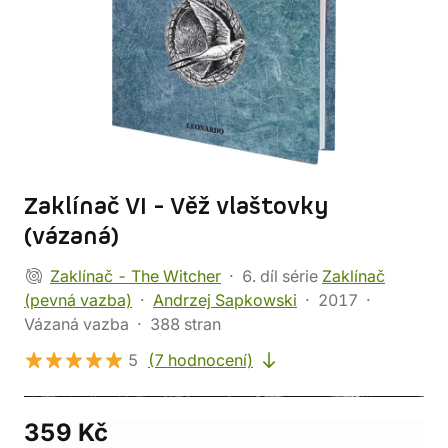
Zaklínač VI - Věž vlaštovky
(vázaná)
Zaklínač - The Witcher
6. díl série
Zaklínač
(pevná vazba)
Andrzej Sapkowski
2017
Vázaná vazba
388 stran
5
(7 hodnocení)
359 Kč