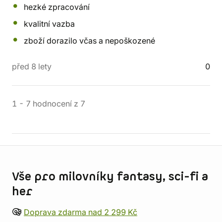
hezké zpracování
kvalitní vazba
zboží dorazilo včas a nepoškozené
před 8 lety
0
1
-
7
hodnocení
z
7
Informace o obchodu
Vše pro milovníky fantasy, sci-fi a
her
Doprava zdarma nad 2 299 Kč