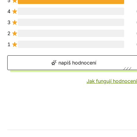
5
4
3
2
1
napiš hodnocení
Jak fungují hodnocen