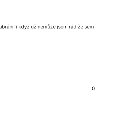
e ubránil i když už nemůže jsem rád že sem
0