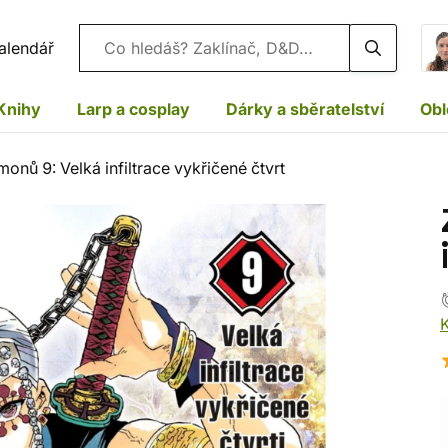
Vyhledávání
alendář
Knihy
Larp a cosplay
Dárky a sběratelství
Obl
onů 9: Velká infiltrace vykřičené čtvrt