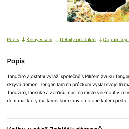
Popis
Knihy v sérii
Detaily produktu
Doporučuj
Popis
Tandžiró a ostatní vyráží společně s Pilířem zvuku Teng
skrývá démon. Tengen tam na průzkum vyslal svoje tři ma
Tandžiró, Inosuke a Zen’icu musí na místo vniknout v žens
démona, který má tamní kurtizány omotané kolem prstu. Po