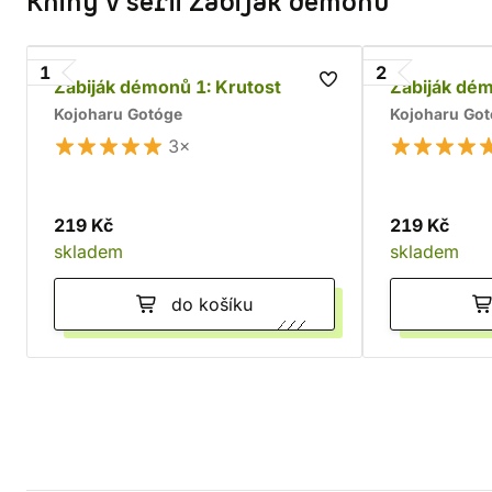
Knihy v sérii Zabiják démonů
1
2
Zabiják démonů 1: Krutost
Zabiják démo
Kojoharu Gotóge
Kojoharu Go
3×
219 Kč
219 Kč
skladem
skladem
do košíku