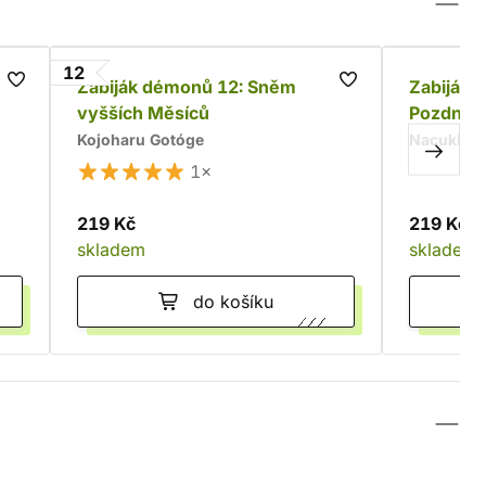
12
Zabiják démonů 12: Sněm
Zabijáci
vyšších Měsíců
Pozdní p
zakázán
Kojoharu Gotóge
Nacuki H
1×
219 Kč
219 Kč
skladem
skladem
do košíku