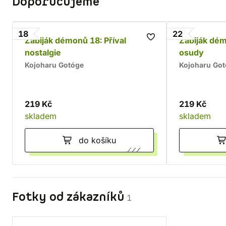
Doporučujeme
18
22
Zabiják démonů 18: Příval
Zabiják dé
nostalgie
osudy
Kojoharu Gotóge
Kojoharu Go
219 Kč
219 Kč
skladem
skladem
do košíku
Fotky od zákazníků
1