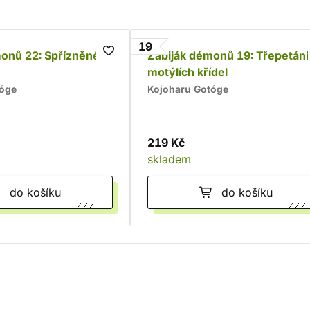
19
monů 22: Spřízněné
Zabiják démonů 19: Třepetání
motýlích křídel
tóge
Kojoharu Gotóge
219 Kč
skladem
do košíku
do košíku