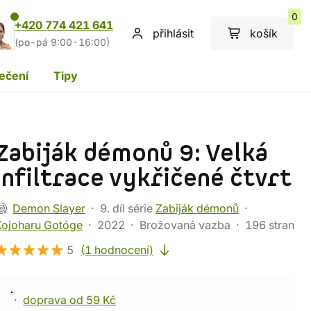
0
+420 774 421 641
přihlásit
košík
(po-pá 9:00-16:00)
ečení
Tipy
Zabiják démonů 9: Velká
infiltrace vykřičené čtvrt
Demon Slayer
9. díl série
Zabiják démonů
Kojoharu Gotóge
2022
Brožovaná vazba
196 stran
5
(1 hodnocení)
doprava od 59 Kč