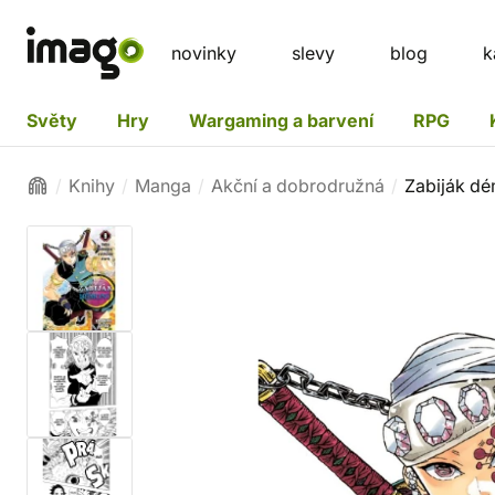
novinky
slevy
blog
k
Světy
Hry
Wargaming a barvení
RPG
Knihy
Manga
Akční a dobrodružná
Zabiják dém