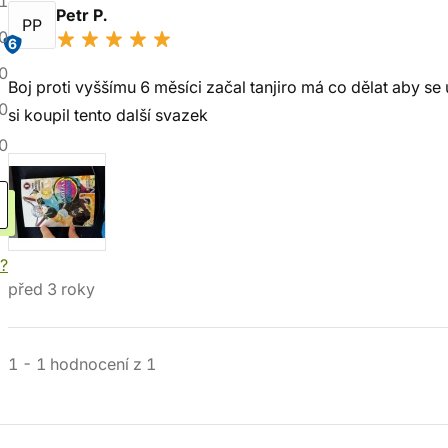
1
Petr P.
PP
0
6
0
Boj proti vyššímu 6 měsíci začal tanjiro má co dělat aby s
0
si koupil tento další svazek
0
í?
před 3 roky
1
-
1
hodnocení
z
1