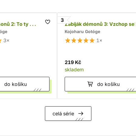
3
nů 2: To ty . . .
Zabiják démonů 3: Vzchop se!
tóge
Kojoharu Gotóge
3×
1×
219 Kč
skladem
do košíku
do košíku
celá série