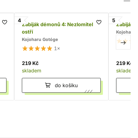
4
5
Zabiják démonů 4: Nezlomitelné
Zabiják 
ostří
Kojoharu 
Kojoharu Gotóge
1×
219 Kč
219 Kč
skladem
skladem
do košíku