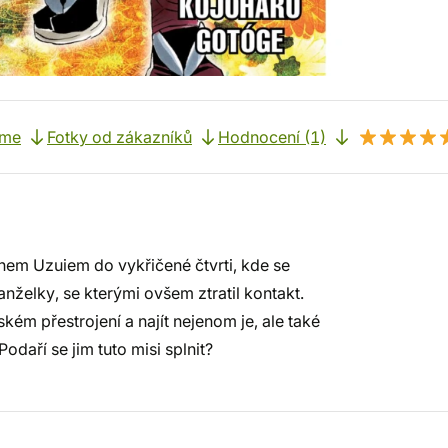
eme
Fotky od zákazníků
Hodnocení (1)
enem Uzuiem do vykřičené čtvrti, kde se
nželky, se kterými ovšem ztratil kontakt.
kém přestrojení a najít nejenom je, ale také
daří se jim tuto misi splnit?