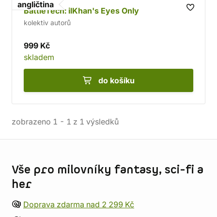
angličtina
BattleTech: ilKhan's Eyes Only
kolektiv autorů
999 Kč
skladem
do košíku
zobrazeno
1
-
1
z
1
výsledků
Informace o obchodu
Vše pro milovníky fantasy, sci-fi a
her
Doprava zdarma nad 2 299 Kč