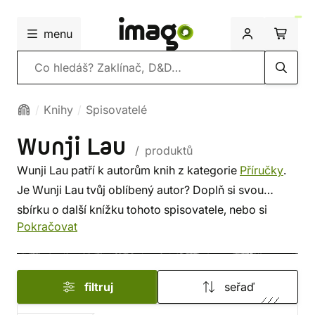
menu
Vyhledávání
Knihy
Spisovatelé
Wunji Lau
/ produktů
Wunji Lau patří k autorům knih z kategorie
Příručky
.
Je Wunji Lau tvůj oblíbený autor? Doplň si svou
sbírku o další knížku tohoto spisovatele, nebo si
Pokračovat
prohlédni
nejnovější knihy
od dalších autorů z této
kategorie. Někdo vybírá srdcem, někdo podle autora.
U nás si vybereš z méně známých i z těch proslulých.
filtruj
seřaď
✔️ Nabízíme levnou dopravu, rychlé dodání
a bezpečný nákup!