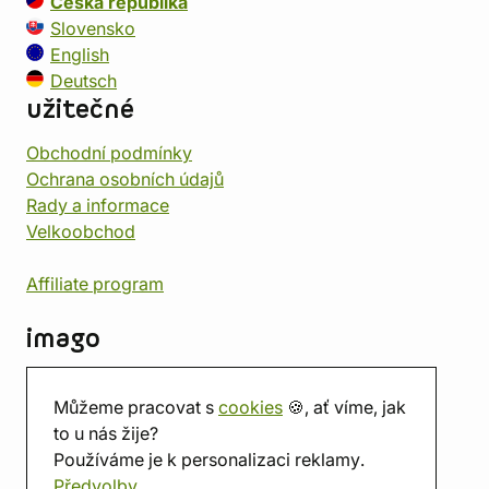
Česká republika
Slovensko
English
Deutsch
užitečné
Obchodní podmínky
Ochrana osobních údajů
Rady a informace
Velkoobchod
Affiliate program
imago
Kontakt
Můžeme pracovat s
cookies
🍪, ať víme, jak
Prodejna
to u nás žije?
Herna
Používáme je k personalizaci reklamy.
O nás
Předvolby
Hodnocení obchodu