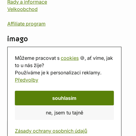
Rady a informace
Velkoobchod
Affiliate program
imago
Kontakt
Můžeme pracovat s
cookies
🍪, ať víme, jak
Prodejna
to u nás žije?
Herna
Používáme je k personalizaci reklamy.
O nás
Předvolby
Hodnocení obchodu
Dárkové poukazy
Kalendář
souhlasím
imago.blog
ne, jsem tu tajně
Zásady ochrany osobních údajů