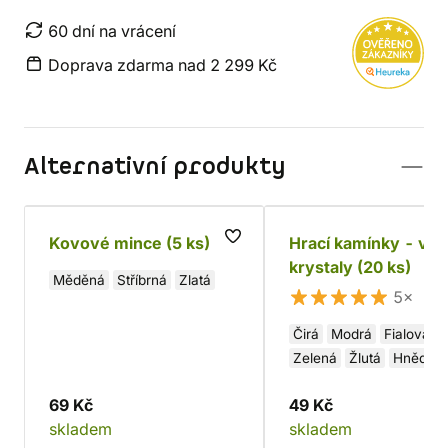
60 dní na vrácení
Doprava zdarma nad 2 299 Kč
Alternativní produkty
Kovové mince (5 ks)
Hrací kamínky - vel
krystaly (20 ks)
Měděná
Stříbrná
Zlatá
5×
Čirá
Modrá
Fialová
Zelená
Žlutá
Hnědá
Růžová
Oranžová
69 Kč
49 Kč
Červená
Černá
Bílá
skladem
skladem