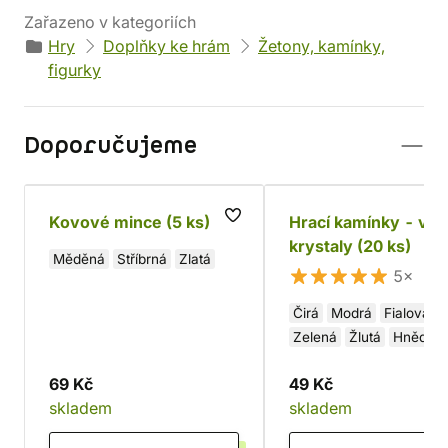
Zařazeno v kategoriích
Hry
Doplňky ke hrám
Žetony, kamínky,
figurky
Doporučujeme
Kovové mince (5 ks)
Hrací kamínky - vel
krystaly (20 ks)
Měděná
Stříbrná
Zlatá
5×
Čirá
Modrá
Fialová
Zelená
Žlutá
Hnědá
Růžová
Oranžová
69 Kč
49 Kč
Červená
Černá
Bílá
skladem
skladem