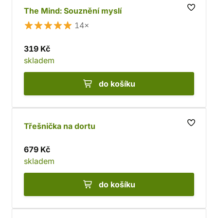
The Mind: Souznění myslí
14×
319 Kč
skladem
do košíku
Třešnička na dortu
679 Kč
skladem
do košíku