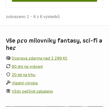
zobrazeno
1
-
6
z
6
výsledků
Informace o obchodu
Vše pro milovníky fantasy, sci-fi a
her
Doprava zdarma nad 2 299 Kč
60 dní na vrácení
20 let na trhu
Vlastní výroba
Vždy pečlivě zabaleno