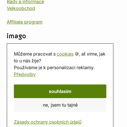
Rady a informace
Velkoobchod
Affiliate program
imago
Kontakt
Můžeme pracovat s
cookies
🍪, ať víme, jak
Prodejna
to u nás žije?
Herna
Používáme je k personalizaci reklamy.
O nás
Předvolby
Hodnocení obchodu
Dárkové poukazy
Kalendář
souhlasím
imago.blog
ne, jsem tu tajně
Zásady ochrany osobních údajů