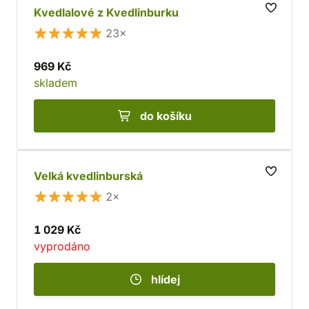
Kvedlalové z Kvedlinburku
23×
969 Kč
skladem
do košíku
Velká kvedlinburská
2×
1 029 Kč
vyprodáno
hlídej