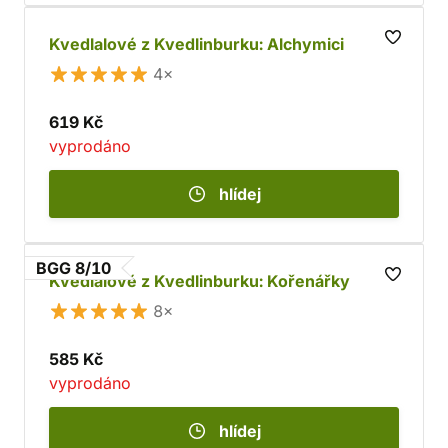
Kvedlalové z Kvedlinburku: Alchymici
4×
619 Kč
vyprodáno
hlídej
BGG 8/10
Kvedlalové z Kvedlinburku: Kořenářky
8×
585 Kč
vyprodáno
hlídej