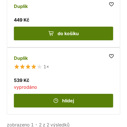
Duplik
449 Kč
do košíku
Duplik
1×
539 Kč
vyprodáno
hlídej
zobrazeno
1
-
2
z
2
výsledků