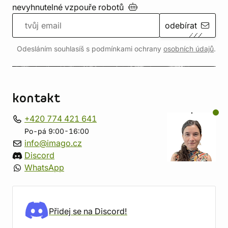
nevyhnutelné vzpouře
robotů
odebírat
Odesláním souhlasíš s podmínkami ochrany
osobních údajů
.
kontakt
+420 774 421 641
Po-pá 9:00-16:00
info@imago.cz
Discord
WhatsApp
Přidej se na Discord!