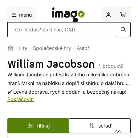
menu
Vyhledávání
Hry
Společenské hry
Autoři
William Jacobson
/ produktů
William Jacobson potěší každého milovníka dobrého
hraní. Mrkni na nabídku a doplň si sbírku o další hru.
✔️ Levná doprava, rychlé dodání a bezpečný nákup!
Pokračovat
filtruj
seřaď