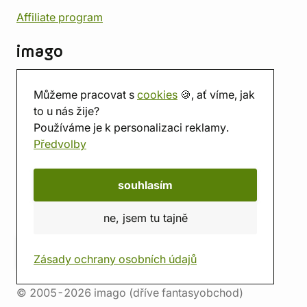
Affiliate program
imago
Kontakt
Můžeme pracovat s
cookies
🍪, ať víme, jak
Prodejna
to u nás žije?
Herna
Používáme je k personalizaci reklamy.
O nás
Předvolby
Hodnocení obchodu
Dárkové poukazy
Kalendář
souhlasím
imago.blog
ne, jsem tu tajně
Zásady ochrany osobních údajů
© 2005-2026 imago (dříve fantasyobchod)