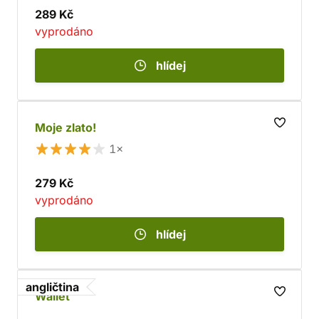
289 Kč
vyprodáno
hlídej
Moje zlato!
1×
279 Kč
vyprodáno
hlídej
angličtina
Wallet