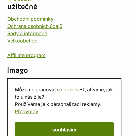
užitečné
Obchodní podmínky
Ochrana osobních údajů
Rady a informace
Velkoobchod
Affiliate program
imago
Kontakt
Můžeme pracovat s
cookies
🍪, ať víme, jak
Prodejna
to u nás žije?
Herna
Používáme je k personalizaci reklamy.
O nás
Předvolby
Hodnocení obchodu
Dárkové poukazy
Kalendář
souhlasím
imago.blog