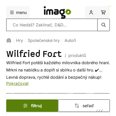
menu
Vyhledávání
Hry
Společenské hry
Autoři
Wilfried Fort
/ produktů
Wilfried Fort potěší každého milovníka dobrého hraní.
Mrkni na nabídku a doplň si sbírku o další hru. ✔️
Levná doprava, rychlé dodání a bezpečný nákup!
Pokračovat
filtruj
seřaď