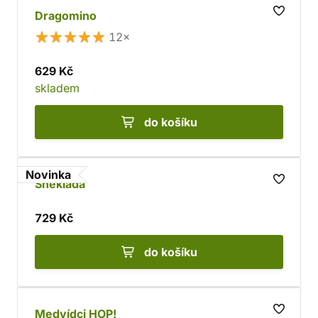
Dragomino
12×
629 Kč
skladem
do košíku
Novinka
Šnekiáda
729 Kč
do košíku
Medvídci HOP!