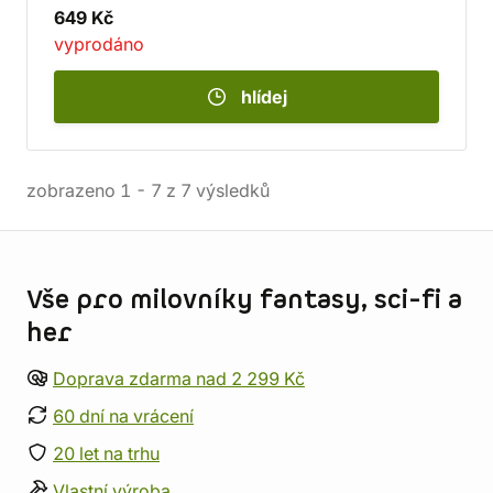
649 Kč
vyprodáno
hlídej
zobrazeno
1
-
7
z
7
výsledků
Informace o obchodu
Vše pro milovníky fantasy, sci-fi a
her
Doprava zdarma nad 2 299 Kč
60 dní na vrácení
20 let na trhu
Vlastní výroba