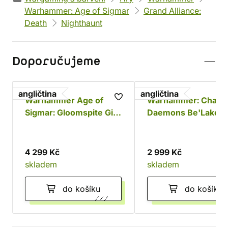
Warhammer: Age of Sigmar
Grand Alliance:
Death
Nighthaunt
Doporučujeme
angličtina
angličtina
Warhammer Age of
Warhammer: Chaos
Sigmar: Gloomspite Gitz
Daemons Be'Lakor 
Battleforce - Dankhold
Dark Master
Rampage
4 299 Kč
2 999 Kč
skladem
skladem
do košíku
do košíku