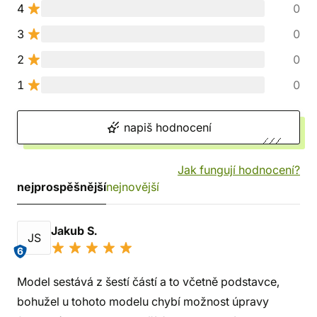
4
0
3
0
2
0
1
0
napiš hodnocení
Jak fungují hodnocení?
nejprospěšnější
nejnovější
Jakub S.
JS
6
Model sestává z šestí částí a to včetně podstavce,
bohužel u tohoto modelu chybí možnost úpravy