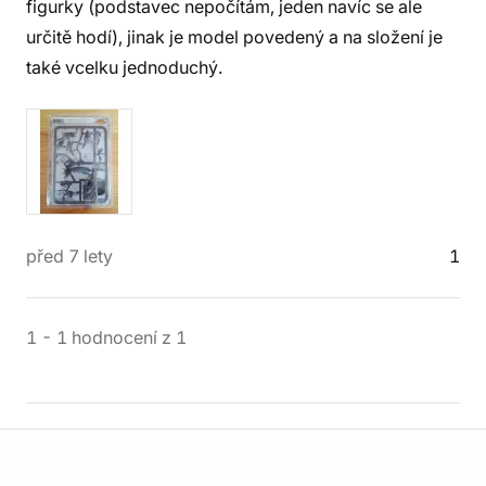
figurky (podstavec nepočítám, jeden navíc se ale
určitě hodí), jinak je model povedený a na složení je
také vcelku jednoduchý.
před 7 lety
1
1
-
1
hodnocení
z
1
Informace o obchodu