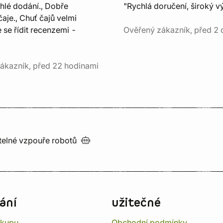
chlé dodání., Dobře
"Rychlá doručení, široký v
aje., Chuť čajů velmi
e se řídit recenzemi -
Ověřený zákazník, před 2 
ákazník, před 22 hodinami
utelné vzpouře
robotů
ání
užitečné
ákupu
Obchodní podmínky