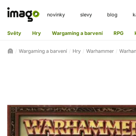
novinky
slevy
blog
k
Světy
Hry
Wargaming a barvení
RPG
Wargaming a barvení
Hry
Warhammer
Warham