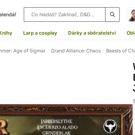
Vyhledávání
alendář
Knihy
Larp a cosplay
Dárky a sběratelství
Obl
mer: Age of Sigmar
Grand Alliance: Chaos
Beasts of C