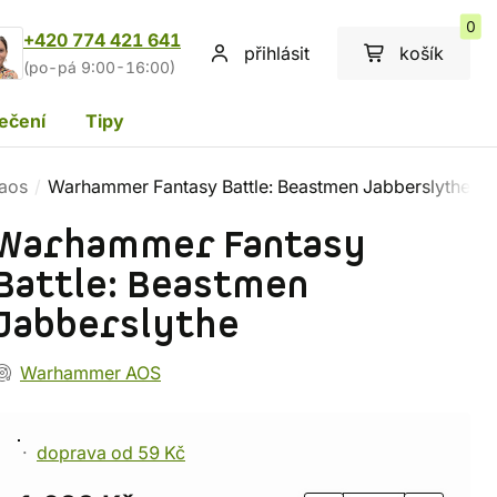
0
+420 774 421 641
přihlásit
košík
(po-pá 9:00-16:00)
ečení
Tipy
haos
Warhammer Fantasy Battle: Beastmen Jabberslythe
Warhammer Fantasy
Battle: Beastmen
Jabberslythe
Warhammer AOS
doprava od 59 Kč