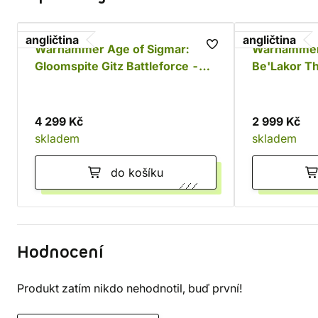
angličtina
angličtina
Warhammer Age of Sigmar:
Warhammer
Gloomspite Gitz Battleforce -
Be'Lakor T
Dankhold Rampage
4 299 Kč
2 999 Kč
skladem
skladem
do košíku
Hodnocení
Produkt zatím nikdo nehodnotil, buď první!