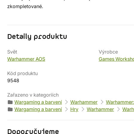
zkompletované.
Detaily produktu
Svět
Výrobce
Warhammer AOS
Games Worksh
Kód produktu
9548
Zařazeno v kategoriích
Wargaming a barvení
Warhammer
Warhammer:
Wargaming a barvení
Hry
Warhammer
Warh
Doporučujeme