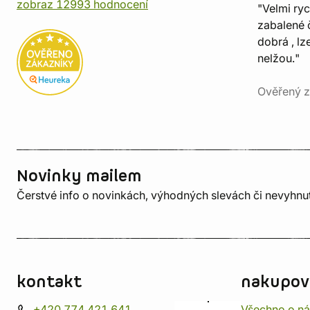
zobraz 12993 hodnocení
"Velmi ry
zabalené č
dobrá , lz
nelžou."
Ověřený z
Novinky mailem
Čerstvé info o novinkách, výhodných slevách či nevyhn
kontakt
nakupov
+420 774 421 641
Všechno o n