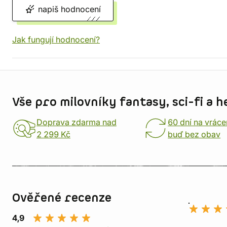
napiš hodnocení
Jak fungují hodnocení?
Informace o obchodu
Vše pro milovníky fantasy, sci-fi a h
Doprava zdarma nad
60 dní na vráce
2 299 Kč
buď bez obav
Ověřené recenze
4,9