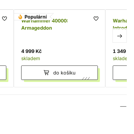
Populární
Warhammer 40000:
Warhamm
Armageddon
Introduct
4 999 Kč
1 349 Kč
skladem
skladem
do košíku