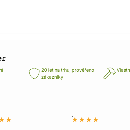
er
ní
20 let na trhu, prověřeno
Vlastn
zákazníky