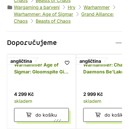
Chaos
Beasts of Chaos
Wargaming a barvení
Hry
Warhammer
Warhammer: Age of Sigmar
Grand Alliance:
Chaos
Beasts of Chaos
Doporučujeme
angličtina
angličtina
Warhammer Age of
Warhammer: Chaos
Sigmar: Gloomspite Gitz
Daemons Be'Lakor 
Battleforce - Dankhold
Dark Master
Rampage
4 299 Kč
2 999 Kč
skladem
skladem
do košíku
do košíku