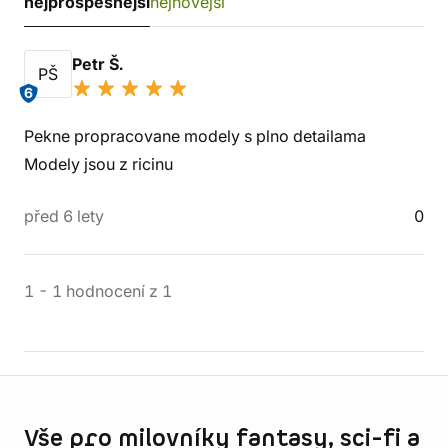
nejprospěšnější
nejnovější
Petr Š.
PŠ
6
Pekne propracovane modely s plno detailama
Modely jsou z ricinu
před 6 lety
0
1
-
1
hodnocení
z
1
Informace o obchodu
Vše pro milovníky fantasy, sci-fi a