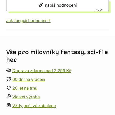
napiš hodnocení
Jak fungují hodnocení?
Informace o obchodu
Vše pro milovníky fantasy, sci-fi a
her
Doprava zdarma nad 2 299 Kč
60 dní na vrácení
20 let na trhu
Vlastní výroba
Vždy pečlivě zabaleno