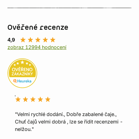
Ověřené recenze
4,9
zobraz 12994 hodnocení
"Velmi rychlé dodání., Dobře zabalené čaje.,
Chuť čajů velmi dobrá , lze se řídit recenzemi -
nelžou."