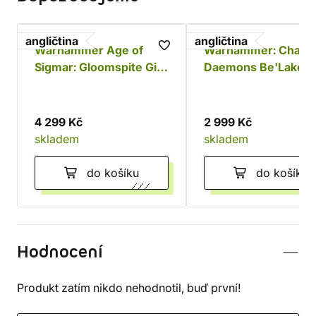
angličtina
angličtina
Warhammer Age of
Warhammer: Chaos
Sigmar: Gloomspite Gitz
Daemons Be'Lakor 
Battleforce - Dankhold
Dark Master
Rampage
4 299 Kč
2 999 Kč
skladem
skladem
do košíku
do košíku
Hodnocení
Produkt zatím nikdo nehodnotil, buď první!