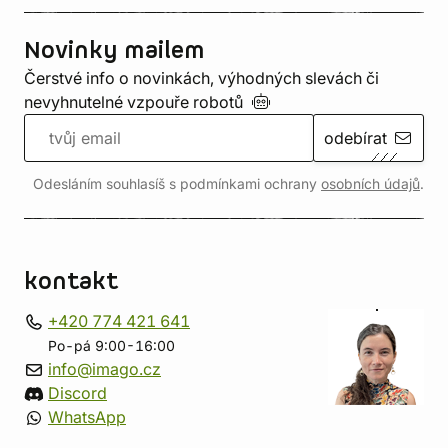
Novinky mailem
Čerstvé info o novinkách, výhodných slevách či
nevyhnutelné vzpouře
robotů
odebírat
Odesláním souhlasíš s podmínkami ochrany
osobních údajů
.
kontakt
+420 774 421 641
Po-pá 9:00-16:00
info@imago.cz
Discord
WhatsApp