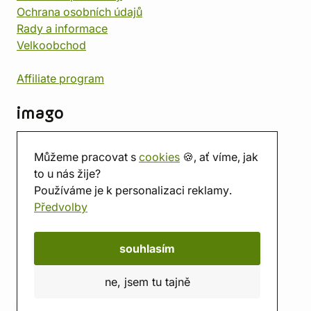
Ochrana osobních údajů
Rady a informace
Velkoobchod
Affiliate program
imago
Kontakt
Můžeme pracovat s
cookies
🍪, ať víme, jak
Prodejna
to u nás žije?
Herna
Používáme je k personalizaci reklamy.
O nás
Předvolby
Hodnocení obchodu
Dárkové poukazy
Kalendář
souhlasím
imago.blog
ne, jsem tu tajně