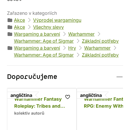
Zařazeno v kategoriích
Akce
Výprodej wargamingu
Akce
Všechny slevy
Wargaming a barvení
Warhammer
Warhammer: Age of Sigmar
Základní potřeby
Wargaming a barvení
Hry
Warhammer
Warhammer: Age of Sigmar
Základní potřeby
Doporučujeme
angličtina
angličtina
Warhammer Fantasy
Warhammer Fantas
Roleplay: Tribes and
RPG: Enemy Within 
Tribulations
Empire in Ruins
kolektiv autorů