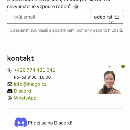
nevyhnutelné vzpouře
robotů
odebírat
Odesláním souhlasíš s podmínkami ochrany
osobních údajů
.
kontakt
+420 774 421 641
Po-pá 9:00-16:00
info@imago.cz
Discord
WhatsApp
Přidej se na Discord!