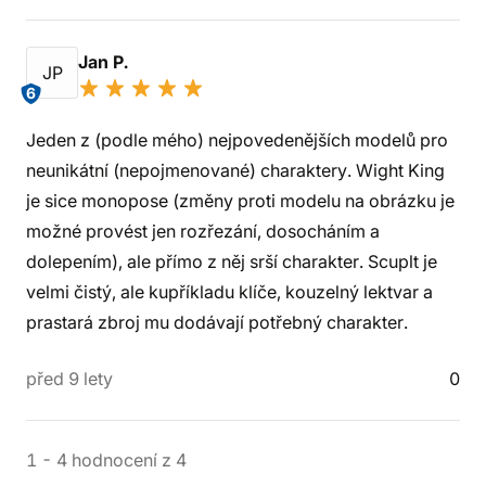
Jan P.
JP
6
Jeden z (podle mého) nejpovedenějších modelů pro
neunikátní (nepojmenované) charaktery. Wight King
je sice monopose (změny proti modelu na obrázku je
možné provést jen rozřezání, dosocháním a
dolepením), ale přímo z něj srší charakter. Scuplt je
velmi čistý, ale kupříkladu klíče, kouzelný lektvar a
prastará zbroj mu dodávají potřebný charakter.
před 9 lety
0
1
-
4
hodnocení
z
4