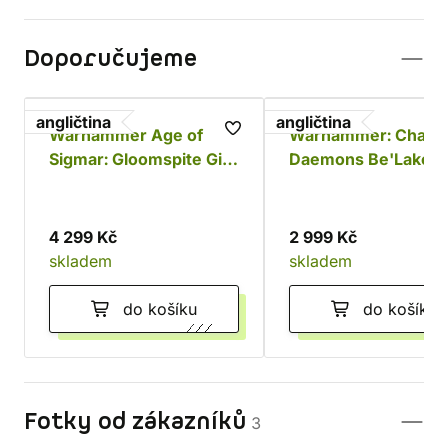
Doporučujeme
angličtina
angličtina
Warhammer Age of
Warhammer: Chaos
Sigmar: Gloomspite Gitz
Daemons Be'Lakor 
Battleforce - Dankhold
Dark Master
Rampage
4 299 Kč
2 999 Kč
skladem
skladem
do košíku
do košíku
Fotky od zákazníků
3