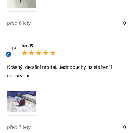
před 6 lety
0
Ivo B.
IB
4
Krásný, detailní model. Jednoduchý na složení i
nabarvení.
před 7 lety
0