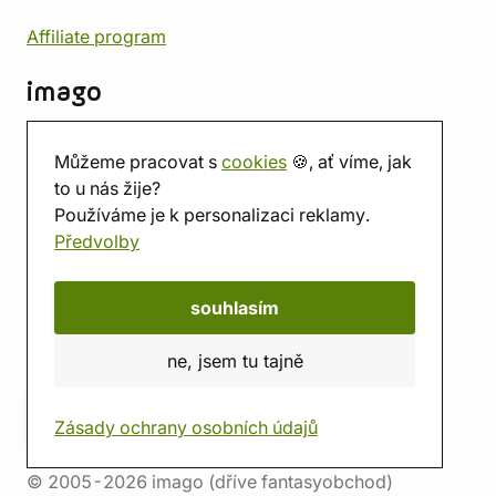
Affiliate program
imago
Kontakt
Můžeme pracovat s
cookies
🍪, ať víme, jak
Prodejna
to u nás žije?
Herna
Používáme je k personalizaci reklamy.
O nás
Předvolby
Hodnocení obchodu
Dárkové poukazy
Kalendář
souhlasím
imago.blog
ne, jsem tu tajně
Zásady ochrany osobních údajů
© 2005-2026 imago (dříve fantasyobchod)