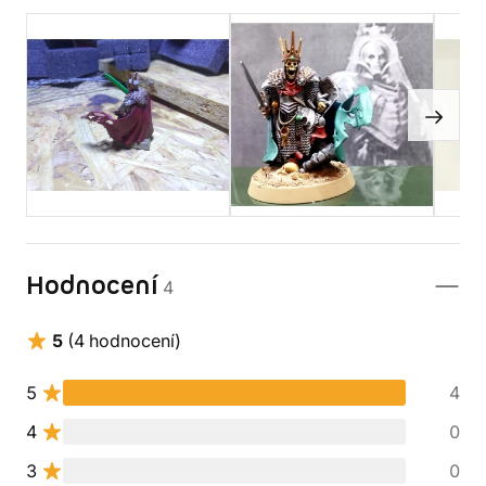
Hodnocení
4
5
(4 hodnocení)
5
4
4
0
3
0