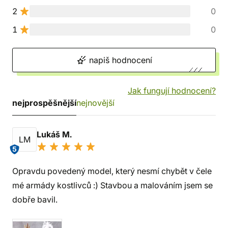
2
0
1
0
napiš hodnocení
Jak fungují hodnocení?
nejprospěšnější
nejnovější
Lukáš M.
LM
5
Opravdu povedený model, který nesmí chybět v čele
mé armády kostlivců :) Stavbou a malováním jsem se
dobře bavil.