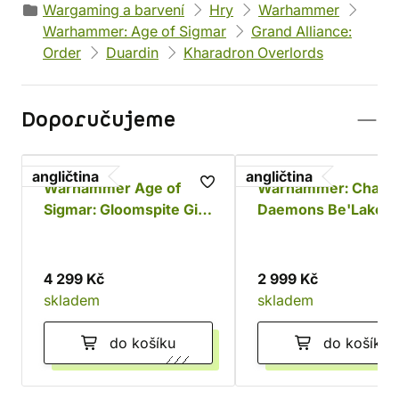
Wargaming a barvení
Hry
Warhammer
Warhammer: Age of Sigmar
Grand Alliance:
Order
Duardin
Kharadron Overlords
Doporučujeme
angličtina
angličtina
Warhammer Age of
Warhammer: Chaos
Sigmar: Gloomspite Gitz
Daemons Be'Lakor 
Battleforce - Dankhold
Dark Master
Rampage
4 299 Kč
2 999 Kč
skladem
skladem
do košíku
do košíku