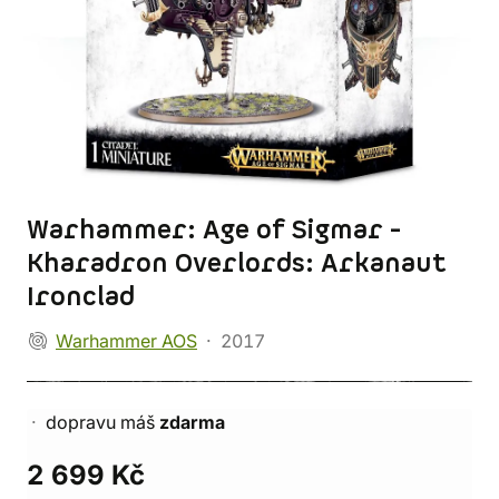
Warhammer: Age of Sigmar -
Kharadron Overlords: Arkanaut
Ironclad
Warhammer AOS
2017
dopravu máš
zdarma
2 699 Kč