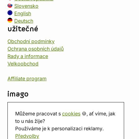
Slovensko
English
Deutsch
užitečné
Obchodní podmínky
Ochrana osobních údajů
Rady a informace
Velkoobchod
Affiliate program
imago
Kontakt
Můžeme pracovat s
cookies
🍪, ať víme, jak
Prodejna
to u nás žije?
Herna
Používáme je k personalizaci reklamy.
O nás
Předvolby
Hodnocení obchodu