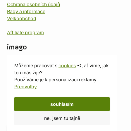
Ochrana osobních údajů
Rady a informace
Velkoobchod
Affiliate program
imago
Kontakt
Můžeme pracovat s
cookies
🍪, ať víme, jak
Prodejna
to u nás žije?
Herna
Používáme je k personalizaci reklamy.
O nás
Předvolby
Hodnocení obchodu
Dárkové poukazy
Kalendář
souhlasím
imago.blog
ne, jsem tu tajně