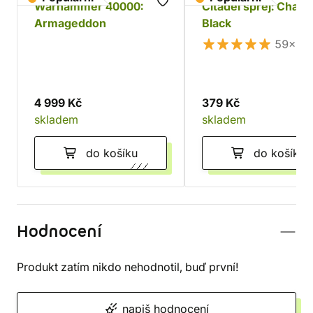
Warhammer 40000:
Citadel sprej: Chaos
Armageddon
Black
59×
4 999 Kč
379 Kč
skladem
skladem
do košíku
do košíku
Hodnocení
Produkt zatím nikdo nehodnotil, buď první!
napiš hodnocení