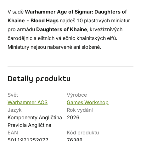
V sadě
Warhammer Age of Sigmar: Daughters of
Khaine - Blood Hags
najdeš 10 plastových miniatur
pro armádu
Daughters of Khaine
, krvežíznivých
čarodějnic a elitních válečnic khainitských elfů.
Miniatury nejsou nabarvené ani složené.
Detaily produktu
Svět
Výrobce
Warhammer AOS
Games Workshop
Jazyk
Rok vydání
Komponenty Angličtina
2026
Pravidla Angličtina
EAN
Kód produktu
5011921252077
76388