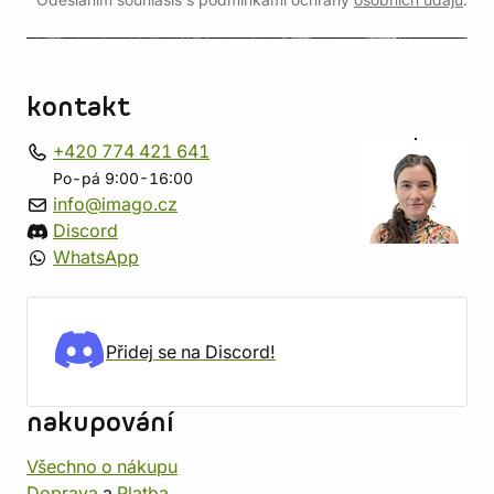
Odesláním souhlasíš s podmínkami ochrany
osobních údajů
.
kontakt
+420 774 421 641
Po-pá 9:00-16:00
info@imago.cz
Discord
WhatsApp
Přidej se na Discord!
nakupování
Všechno o nákupu
Doprava
a
Platba