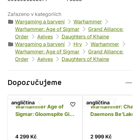
Zařazeno v kategoriích
Wargaming a barvení
Warhammer
Warhammer: Age of Sigmar
Grand Alliance:
Order
Aelves
Daughters of Khaine
Wargaming a barvení
Hry
Warhammer
Warhammer: Age of Sigmar
Grand Alliance:
Order
Aelves
Daughters of Khaine
Doporučujeme
angličtina
angličtina
Warhammer Age of
Warhammer: Chaos
Sigmar: Gloomspite Gitz
Daemons Be'Lakor 
Battleforce - Dankhold
Dark Master
Rampage
4 299 Kč
2 999 Kč