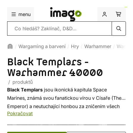
menu
Vyhledávání
Wargaming a barvení
Hry
Warhammer
Warha
Black Templars -
Warhammer 40000
/ produktů
Black Templars
jsou ikonická kapitula Space
Marines, známá svou fanatickou vírou v Císaře (The
Emperor) a neutuchající honbou za zničením všech
Pokračovat
nepřátel lidstva. Jsou nástupci
Imperial Fists
, jedné
z původních legií Space Marines vytvořených během
Velké křížové výpravy, a vynikají svým rytířským