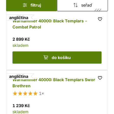
filtruj
seřaď
přístupem a nesmiřitelnou nenávistí k mutacím,
heretikům a xenos.
angličtina
Warhammer 40000: Black Templars -
Combat Patrol
2 899 Kč
skladem
do košíku
angličtina
Warhammer 40000: Black Templars Sword
Brethren
1×
1 239 Kč
skladem