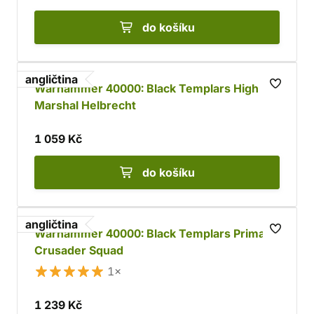
do košíku
angličtina
Warhammer 40000: Black Templars High
Marshal Helbrecht
1 059 Kč
do košíku
angličtina
Warhammer 40000: Black Templars Primaris
Crusader Squad
1×
1 239 Kč