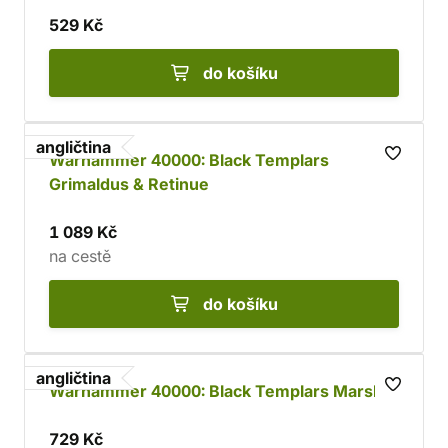
529 Kč
do košíku
angličtina
Warhammer 40000: Black Templars
Grimaldus & Retinue
1 089 Kč
na cestě
do košíku
angličtina
Warhammer 40000: Black Templars Marshal
729 Kč