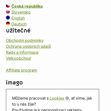
Česká republika
Slovensko
English
Deutsch
užitečné
Obchodní podmínky
Ochrana osobních údajů
Rady a informace
Velkoobchod
Affiliate program
imago
Kontakt
Můžeme pracovat s
cookies
🍪, ať víme, jak
Prodejna
to u nás žije?
Herna
Používáme je k personalizaci reklamy.
O nás