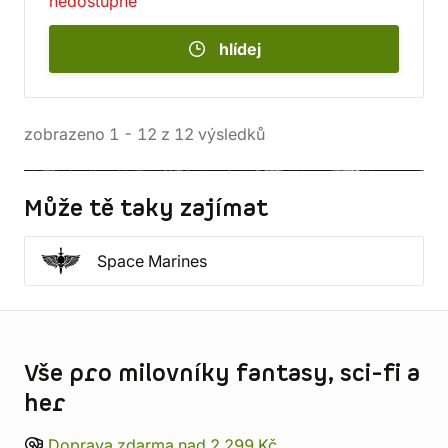
nedostupné
hlídej
zobrazeno
1
-
12
z
12
výsledků
Může tě taky zajímat
Space Marines
Informace o obchodu
Vše pro milovníky fantasy, sci-fi a
her
Doprava zdarma nad 2 299 Kč