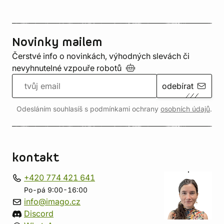
Novinky mailem
Čerstvé info o novinkách, výhodných slevách či
nevyhnutelné vzpouře
robotů
odebírat
Odesláním souhlasíš s podmínkami ochrany
osobních údajů
.
kontakt
+420 774 421 641
Po-pá 9:00-16:00
info@imago.cz
Discord