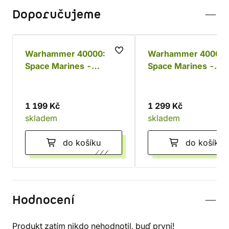
Doporučujeme
Warhammer 40000:
Warhammer 40000:
Space Marines -
Space Marines -
Sternguard Veteran
Terminator Squad
Squad
1 199 Kč
1 299 Kč
skladem
skladem
do košíku
do košíku
Hodnocení
Produkt zatím nikdo nehodnotil, buď první!