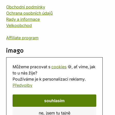
Obchodní podmínky
Ochrana osobních údajů
Rady a informace
Velkoobchod
Affiliate program
imago
Kontakt
Můžeme pracovat s
cookies
🍪, ať víme, jak
Prodejna
to u nás žije?
Herna
Používáme je k personalizaci reklamy.
O nás
Předvolby
Hodnocení obchodu
Dárkové poukazy
Kalendář
souhlasím
imago.blog
ne, jsem tu tajně