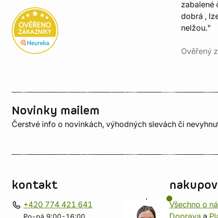
zabalené č
dobrá , lz
nelžou."
Ověřený z
Novinky mailem
Čerstvé info o novinkách, výhodných slevách či nevyhn
kontakt
nakupov
+420 774 421 641
Všechno o n
Doprava
a
Pl
Po-pá 9:00-16:00