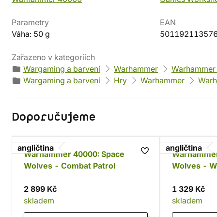
Parametry
EAN
Váha: 50 g
50119211357
Zařazeno v kategoriích
Wargaming a barvení
Warhammer
Warhammer
Wargaming a barvení
Hry
Warhammer
Warh
Doporučujeme
angličtina
angličtina
Warhammer 40000: Space
Warhammer
Wolves - Combat Patrol
Wolves - W
Headtakers
2 899 Kč
1 329 Kč
skladem
skladem