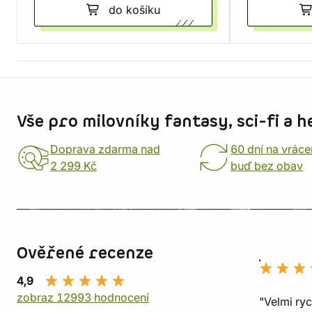
do košíku
Informace o obchodu
Vše pro milovníky fantasy, sci-fi a h
Doprava zdarma nad
60 dní na vráce
2 299 Kč
buď bez obav
Ověřené recenze
4,9
zobraz 12993 hodnocení
"Velmi ry