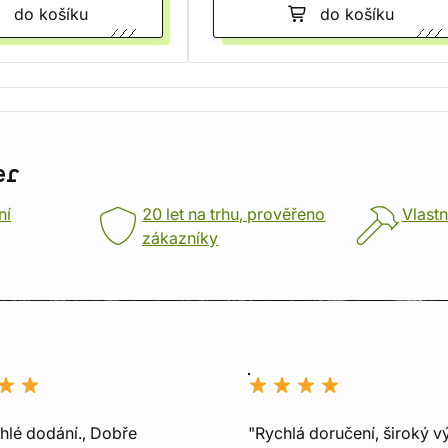
do košíku
do košíku
er
ní
20 let na trhu, prověřeno
Vlastn
zákazníky
chlé dodání., Dobře
"Rychlá doručení, široký v