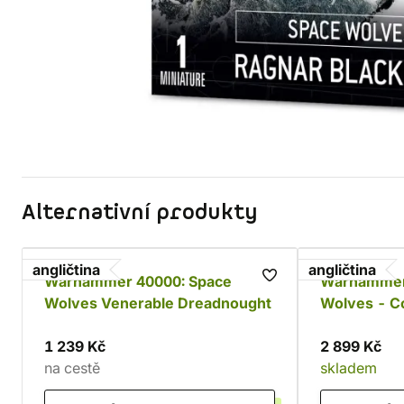
Alternativní produkty
angličtina
angličtina
Warhammer 40000: Space
Warhammer
Wolves Venerable Dreadnought
Wolves - C
1 239 Kč
2 899 Kč
na cestě
skladem