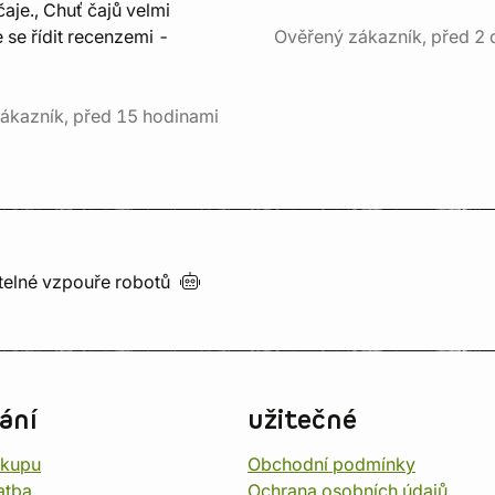
aje., Chuť čajů velmi
e se řídit recenzemi -
Ověřený zákazník, před 2 
ákazník, před 15 hodinami
utelné vzpouře
robotů
ání
užitečné
ákupu
Obchodní podmínky
atba
Ochrana osobních údajů