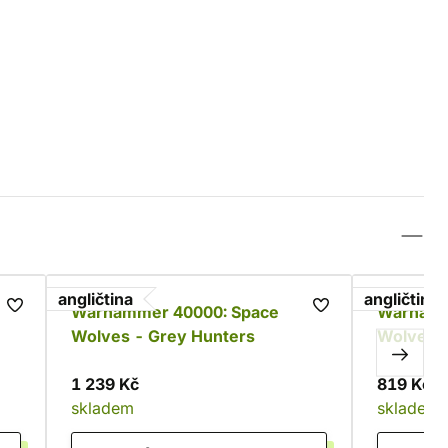
angličtina
angličtina
Warhammer 40000: Space
Warhamm
Wolves - Grey Hunters
Wolves -
Leader
1 239 Kč
819 Kč
skladem
skladem