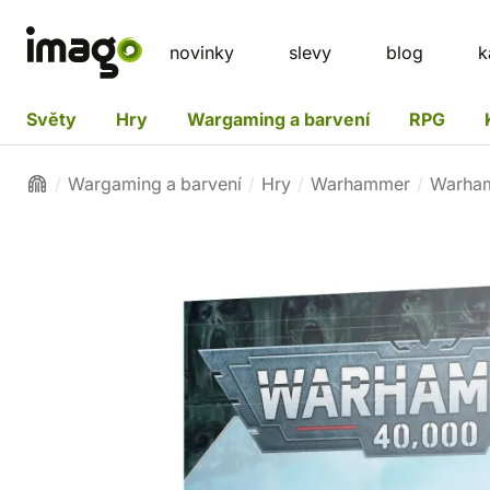
novinky
slevy
blog
k
Světy
Hry
Wargaming a barvení
RPG
Wargaming a barvení
Hry
Warhammer
Warha