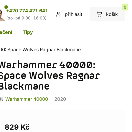
0
+420 774 421 641
přihlásit
košík
(po-pá 9:00-16:00)
ečení
Tipy
0: Space Wolves Ragnar Blackmane
Warhammer 40000:
Space Wolves Ragnar
Blackmane
Warhammer 40000
2020
829 Kč