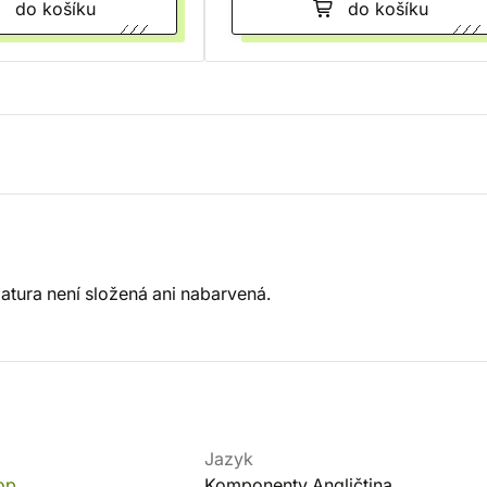
do košíku
do košíku
tura není složená ani nabarvená.
Jazyk
op
Komponenty Angličtina