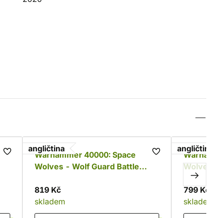
angličtina
angličtina
Warhammer 40000: Space
Warhamm
Wolves - Wolf Guard Battle
Wolves -
Leader
819 Kč
799 Kč
skladem
skladem