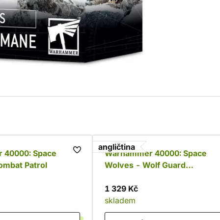
angličtina
 40000: Space
Warhammer 40000: Space
ombat Patrol
Wolves - Wolf Guard
Headtakers
1 329 Kč
skladem