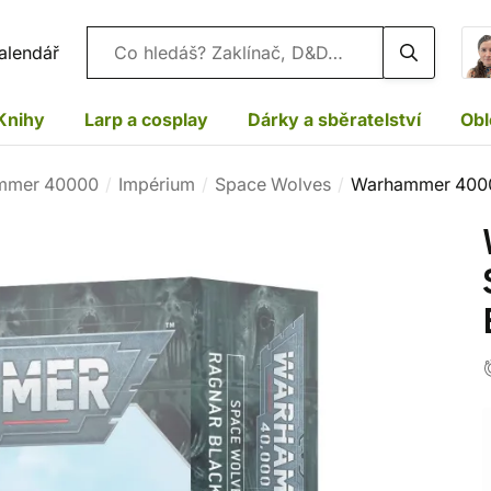
Vyhledávání
alendář
Knihy
Larp a cosplay
Dárky a sběratelství
Obl
mmer 40000
Impérium
Space Wolves
Warhammer 4000