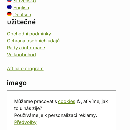
Slovensko
English
Deutsch
užitečné
Obchodní podmínky
Ochrana osobních údajů
Rady a informace
Velkoobchod
Affiliate program
imago
Kontakt
Můžeme pracovat s
cookies
🍪, ať víme, jak
Prodejna
to u nás žije?
Herna
Používáme je k personalizaci reklamy.
O nás
Předvolby
Hodnocení obchodu
Dárkové poukazy