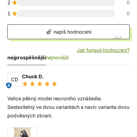
2
0
1
0
napiš hodnocení
Jak fungují hodnocení?
nejprospěšnější
nejnovější
Chuck D.
CD
6
Velice pěkný model necroního vznášedla.
Sestavitelný ve dvou variantách a navíc varianta dvou
podvěsných zbraní.