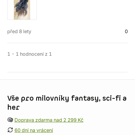
před 8 lety
0
1
-
1
hodnocení
z
1
Informace o obchodu
Vše pro milovníky fantasy, sci-fi a
her
Doprava zdarma nad 2 299 Kč
60 dní na vrácení