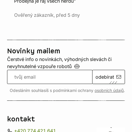
Prodejna je ráj všech nerdů"
Ověřený zákazník, před 5 dny
Novinky mailem
Čerstvé info o novinkách, výhodných slevách či
nevyhnutelné vzpouře
robotů
odebírat
Odesláním souhlasíš s podmínkami ochrany
osobních údajů
.
kontakt
+420 774 421 641