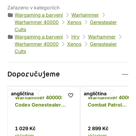
Zařazeno v kategoriích
Wargaming a barvení
Warhammer
Warhammer 40000
Xenos
Genestealer
Cults
Wargaming a barvení
Hry
Warhammer
Warhammer 40000
Xenos
Genestealer
Cults
Doporučujeme
angličtina
angličtina
Warhammer 40000:
Warhammer 40000:
Codex Genestealer
Combat Patrol
Cults 2024
Genestealer Cults 
1 029 Kč
2 899 Kč
skladem
skladem