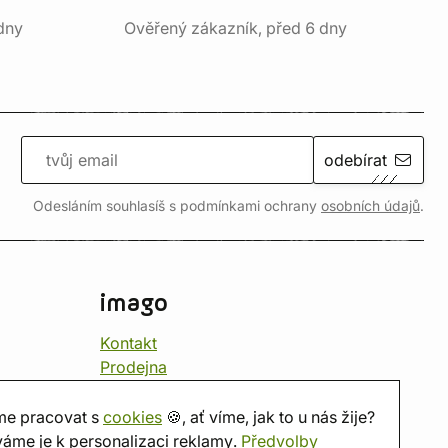
dny
Ověřený zákazník, před 6 dny
odebírat
Odesláním souhlasíš s podmínkami ochrany
osobních údajů
.
imago
Kontakt
Prodejna
Herna
O nás
e pracovat s
cookies
🍪, ať víme, jak to u nás žije?
Hodnocení obchodu
áme je k personalizaci reklamy.
Předvolby