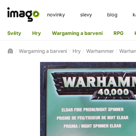
novinky
slevy
blog
k
Světy
Hry
Wargaming a barvení
RPG
Wargaming a barvení
Hry
Warhammer
Warha