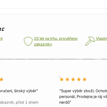
er
ní
20 let na trhu, prověřeno
Vlastn
zákazníky
ručení, široký výběr"
"Super výběr zboží, Ochot
personál, Prodejna je ráj v
ákazník, před 1 dnem
nerdů"