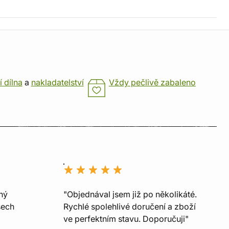
í dílna
a
nakladatelství
Vždy pečlivě zabaleno
ný
"Objednával jsem již po několikáté.
šech
Rychlé spolehlivé doručení a zboží
ve perfektním stavu. Doporučuji"