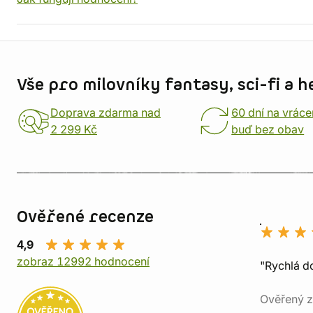
Informace o obchodu
Vše pro milovníky fantasy, sci-fi a h
Doprava zdarma nad
60 dní na vráce
2 299 Kč
buď bez obav
Ověřené recenze
4,9
zobraz 12992 hodnocení
"Rychlá do
Ověřený z