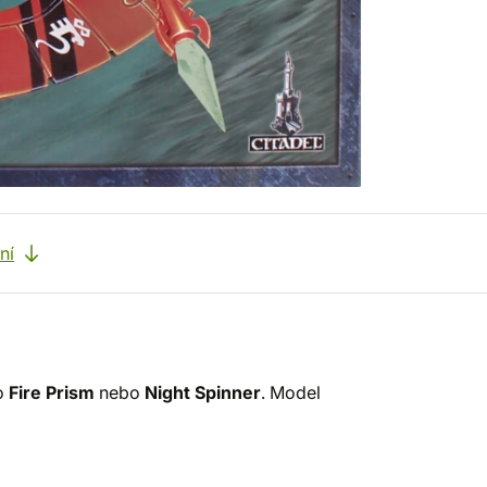
ní
ko
Fire Prism
nebo
Night Spinner
. Model