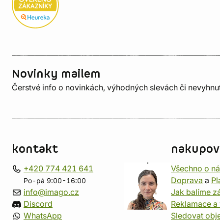
Novinky mailem
Čerstvé info o novinkách, výhodných slevách či nevyhn
kontakt
nakupov
+420 774 421 641
Všechno o n
Doprava
a
Pl
Po-pá 9:00-16:00
info@imago.cz
Jak balíme zá
Discord
Reklamace a 
WhatsApp
Sledovat obj