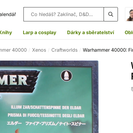
Vyhledávání
alendář
Knihy
Larp a cosplay
Dárky a sběratelství
Obl
mmer 40000
Xenos
Craftworlds
Warhammer 40000: Fire