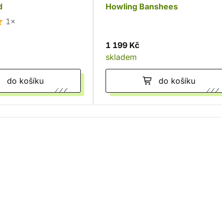
d
Howling Banshees
1×
1 199 Kč
skladem
do košíku
do košíku