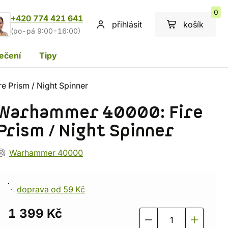
0
+420 774 421 641
přihlásit
košík
(po-pá 9:00-16:00)
ečení
Tipy
 Prism / Night Spinner
Warhammer 40000: Fire
Prism / Night Spinner
Warhammer 40000
doprava od 59 Kč
1 399 Kč