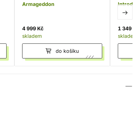
Armageddon
Introduct
4 999 Kč
1 349 Kč
skladem
skladem
do košíku