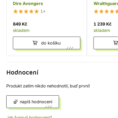
Dire Avengers
Wraithguar
1×
849 Kč
1 239 Kč
skladem
skladem
do košíku
Hodnocení
Produkt zatím nikdo nehodnotil, buď první!
napiš hodnocení
Jak fungují hodnocení?