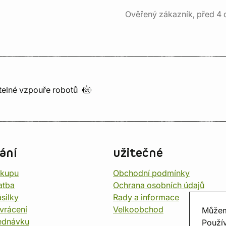
Ověřený zákazník, před 4 
utelné vzpouře
robotů
ání
užitečné
ákupu
Obchodní podmínky
atba
Ochrana osobních údajů
silky
Rady a informace
vrácení
Velkoobchod
Můžem
ednávku
Použív