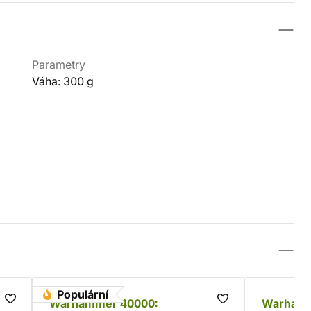
Parametry
Váha: 300 g
Populární
ds
Warhammer 40000:
Warhamm