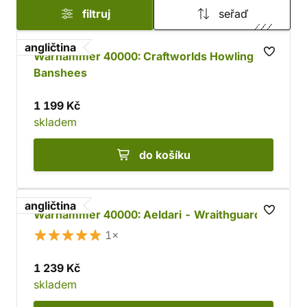
filtruj
seřaď
angličtina
Warhammer 40000: Craftworlds Howling
Banshees
1 199 Kč
skladem
do košíku
angličtina
Warhammer 40000: Aeldari - Wraithguard
1×
1 239 Kč
skladem