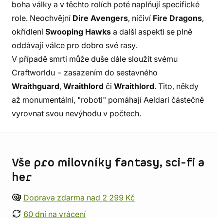
boha války a v těchto rolích poté naplňují specifické
role. Neochvějní
Dire Avengers
, ničiví
Fire Dragons
,
okřídlení
Swooping Hawks
a další aspekti se plně
oddávají válce pro dobro své rasy.
V případě smrti může duše dále sloužit svému
Craftworldu - zasazením do sestavného
Wraithguard
,
Wraithlord
či
Wraithlord
. Tito, někdy
až monumentální, "roboti" pomáhají Aeldari částečně
vyrovnat svou nevýhodu v počtech.
Informace o obchodu
Vše pro milovníky fantasy, sci-fi a
her
Doprava zdarma nad 2 299 Kč
60 dní na vrácení