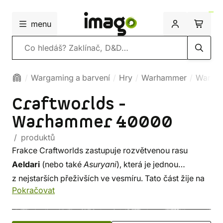
menu
Vyhledávání
Wargaming a barvení
Hry
Warhammer
Warha
Craftworlds -
Warhammer 40000
/ produktů
Frakce Craftworlds zastupuje rozvětvenou rasu
Aeldari
(nebo také
Asuryani
), která je jednou
z nejstarších přeživších ve vesmíru. Tato část žije na
Pokračovat
vesmírných lodích velikosti kontinentů.