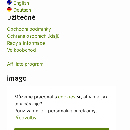
English
Deutsch
užitečné
Obchodní podmínky
Ochrana osobních údajů
Rady a informace
Velkoobchod
Affiliate program
imago
Kontakt
Můžeme pracovat s
cookies
🍪, ať víme, jak
Prodejna
to u nás žije?
Herna
Používáme je k personalizaci reklamy.
O nás
Předvolby
Hodnocení obchodu
Dárkové poukazy