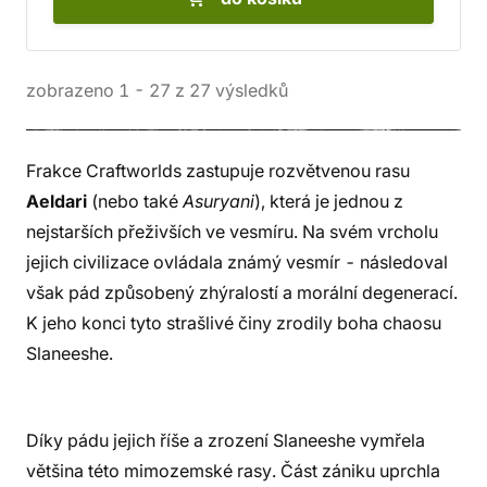
zobrazeno
1
-
27
z
27
výsledků
Frakce Craftworlds zastupuje rozvětvenou rasu
Aeldari
(nebo také
Asuryani
), která je jednou z
nejstarších přeživších ve vesmíru. Na svém vrcholu
jejich civilizace ovládala známý vesmír - následoval
však pád způsobený zhýralostí a morální degenerací.
K jeho konci tyto strašlivé činy zrodily boha chaosu
Slaneeshe.
Díky pádu jejich říše a zrození Slaneeshe vymřela
většina této mimozemské rasy. Část zániku uprchla