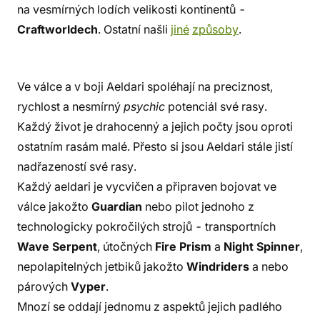
na vesmírných lodích velikosti kontinentů -
Craftworldech
. Ostatní našli
jiné
způsoby
.
Ve válce a v boji Aeldari spoléhají na preciznost,
rychlost a nesmírný
psychic
potenciál své rasy.
Každý život je drahocenný a jejich počty jsou oproti
ostatním rasám malé. Přesto si jsou Aeldari stále jistí
nadřazeností své rasy.
Každý aeldari je vycvičen a připraven bojovat ve
válce jakožto
Guardian
nebo pilot jednoho z
technologicky pokročilých strojů - transportních
Wave Serpent
, útočných
Fire Prism
a
Night Spinner
,
nepolapitelných jetbiků jakožto
Windriders
a nebo
párových
Vyper
.
Mnozí se oddají jednomu z aspektů jejich padlého