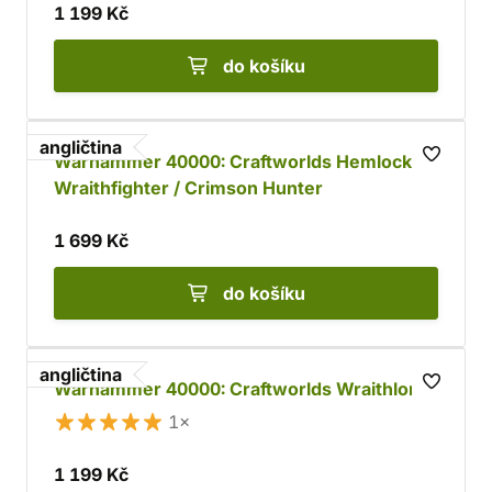
1 199 Kč
do košíku
angličtina
Warhammer 40000: Craftworlds Hemlock
Wraithfighter / Crimson Hunter
1 699 Kč
do košíku
angličtina
Warhammer 40000: Craftworlds Wraithlord
1×
1 199 Kč